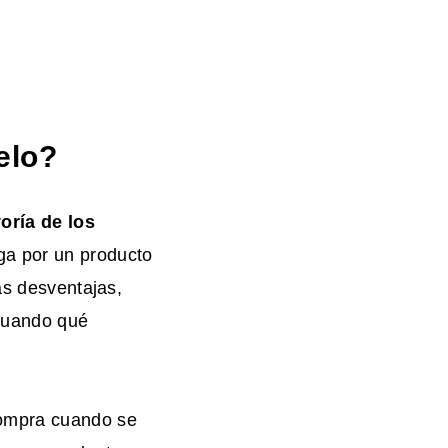
elo?
oría de los
ga por un producto
as desventajas,
iguando qué
compra cuando se