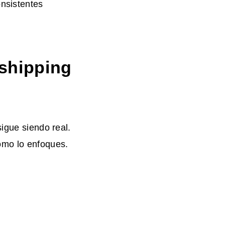
onsistentes
pshipping
sigue siendo real.
ómo lo enfoques.