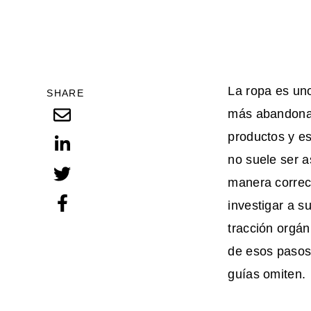
La ropa es uno
SHARE
más abandonad
productos y e
no suele ser a
manera correct
investigar a s
tracción orgán
de esos pasos 
guías omiten.