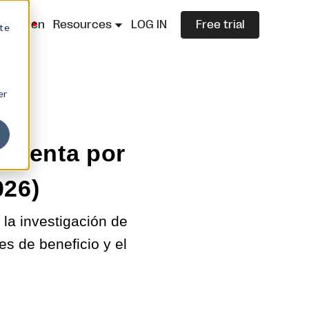
lazza.cn
Resources
LOG IN
Free trial
ite
er
 venta por
026)
la investigación de
es de beneficio y el
.