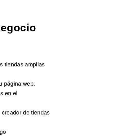
negocio
as tiendas amplias
su página web.
s en el
n creador de tiendas
ago