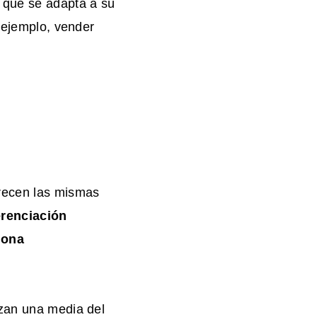
 que se adapta a su
r ejemplo, vender
arecen las mismas
erenciación
iona
nzan una media del