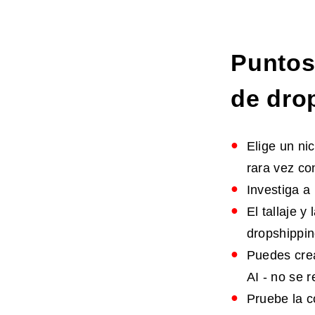
Puntos
de dro
Elige un ni
rara vez co
Investiga a
El tallaje 
dropshippin
Puedes crea
AI - no se r
Pruebe la c