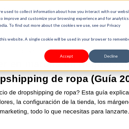
s Type
Pricing
Shop
e used to collect information about how you interact with our webs
 to improve and customize your browsing experience and for analytics
edia. To find out more about the cookies we use, see our Privacy
 this website. A single cookie will be used in your browser to rememb
11-MAY-2026 9:00:02 |
DROPSHIPPING
Accept
Decline
r en marcha un negocio de
pshipping de ropa (Guía 2
o de dropshipping de ropa? Esta guía explica 
ores, la configuración de la tienda, los márgen
marketing, todo lo que necesitas para lanzarte