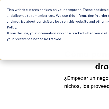
Sell Online
Busines
This website stores cookies on your computer. These cookies ar
and allow us to remember you. We use this information in order
and metrics about our visitors both on this website and other m
Policy.
If you decline, your information won’t be tracked when you visit
your preference not to be tracked.
Cómo pone
dro
¿Empezar un negoci
nichos, los proveed