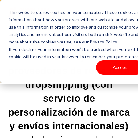
This website stores cookies on your computer. These cookies ar
information about how you interact with our website and allow
use this information in order to improve and customize your bro
analytics and metrics about our visitors both on this website an
more about the cookies we use, see our Privacy Policy.
08-MAY-2026 9:00:01 |
DROPSHIPPING
If you decline, your information won’t be tracked when you visit 
Los 10 mejores
cookie will be used in your browser to remember your preference
Accept
proveedores de ropa para
dropshipping (con
servicio de
personalización de marca
y envíos internacionales)