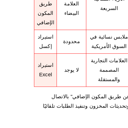
العلامة
طريق
السريعة
البيضاء
المكون
الإضافي
لابس نسائية في
استيراد
محدودة
السوق الأمريكية
إكسل
العلامات التجارية
استيراد
المصممة
لا يوجد
Excel
والمستقلة
ن طريق المكون الإضافي" بالاتصال
حديثات المخزون وتنفيذ الطلبات تلقائيًا