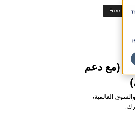
Free trial
Th
I
لابس (مع دعم
)
أفضل موردي دروبشيبينغ الملابس حسب الفئة، مثل POD، والسوق العالمية،
رك.