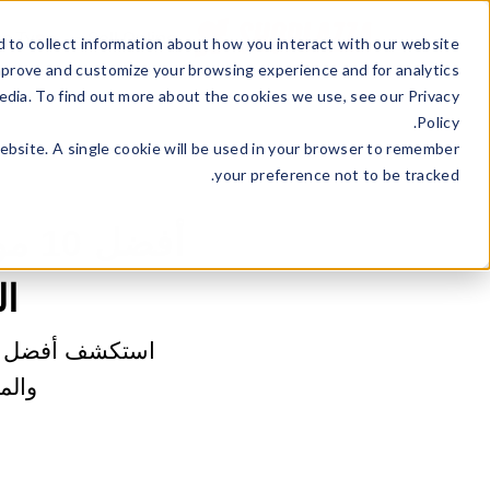
ss Type
Sell Online
 to collect information about how you interact with our website
mprove and customize your browsing experience and for analytics
edia. To find out more about the cookies we use, see our Privacy
Policy.
website. A single cookie will be used in your browser to remember
your preference not to be tracked.
أفض
ال
والم