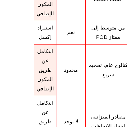
المكون
الإضافي
من متوسط إلى
استيراد
نعم
ممتاز POD
إكسل
التكامل
عن
تالوج عام، تحجيم
محدود
طريق
سريع
المكون
الإضافي
التكامل
عن
مصادر الميزانية،
لا يوجد
طريق
اختبار الاتجاهات