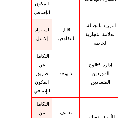
المكون
الإضافي
التوريد بالجملة،
قابل
استيراد
العلامة التجارية
للتفاوض
إكسل
الخاصة
التكامل
إدارة كتالوج
عن
الموردين
لا يوجد
طريق
المتعددين
المكون
الإضافي
التكامل
تغليف
عن
الأزياء النسائية