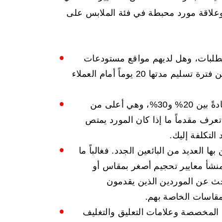
وعلاقة مورد محبطة في فئة الملابس على
لطلبات، وهل لديهم مواقع مستودعات
قريبة من سوقك الرئيسي؟ من الصعب الدفاع عن فترة تسليم مدتها 20 يوماً أمام العملاء
تتراوح معدلات إرجاع الملابس عادةً بين 20% و30%، وهي أعلى من
تعرف مقدماً ما إذا كان المورد يمتص
التكلفة إليك.
العديد من البائعين الجدد. فغالباً ما
نشأ معايير تحجيم أصغر بمقاس أو
بحث عن الموردين الذين يقدمون
اسات الخاصة بهم.
 المخصصة وعلامات التعليق والتغليف