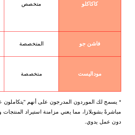
كاكاكلو
متخصص
م
فاشن جو
المتخصصة
موداليست
متخصصة
* يسمح لك الموردون المدرجون على أنهم "يتكاملون ع
مباشرةً بشوبلازا، مما يعني مزامنة استيراد المنتجات وت
دون عمل يدوي.