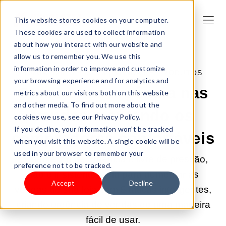
This website stores cookies on your computer.
These cookies are used to collect information
about how you interact with our website and
allow us to remember you. We use this
information in order to improve and customize
10/MAR/2026 9:00:03 |
VENDA DE PRODUTOS
your browsing experience and for analytics and
Como criar urgência nas
metrics about our visitors both on this website
and other media. To find out more about the
vendas mantendo os
cookies we use, see our Privacy Policy.
If you decline, your information won’t be tracked
compradores confortáveis
when you visit this website. A single cookie will be
used in your browser to remember your
O marketing de urgência é livre de pressão,
preference not to be tracked.
não é insistente. Leia para aumentar as
Accept
Decline
vendas de sua loja com 5 táticas inteligentes,
criando urgência de vendas de uma maneira
fácil de usar.