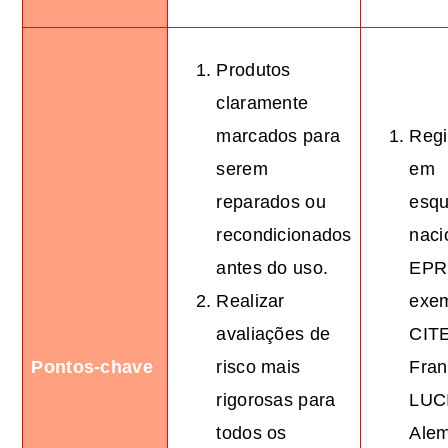
Produtos
claramente
marcados para
Regi
serem
em
reparados ou
esq
recondicionados
naci
antes do uso.
EPR 
Realizar
exem
avaliações de
CIT
Pontos-chave
risco mais
Fran
rigorosas para
LUC
todos os
Alem