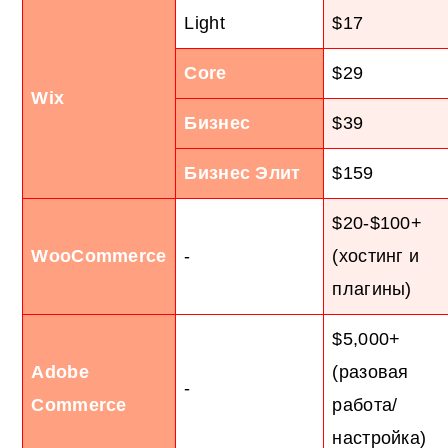
Light
$17
Core
$29
Wix
Бизнес
$39
Бизнес Элит
$159
$20-$100+
WooCommerce
-
(хостинг и
плагины)
$5,000+
Adobe
(разовая
-
Commerce
работа/
настройка)