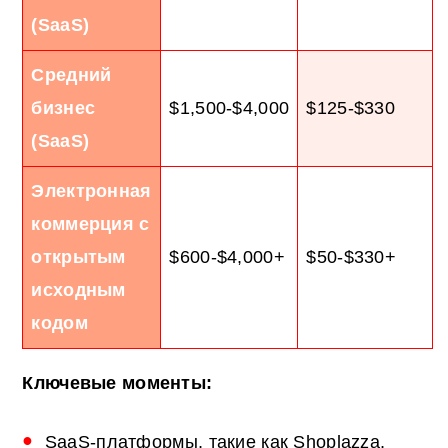
(SaaS)
Средний
бизнес
$1,500-$4,000
$125-$330
(SaaS)
Электронная
коммерция с
открытым
$600-$4,000+
$50-$330+
исходным
кодом
Ключевые моменты:
SaaS-платформы, такие как Shoplazza,