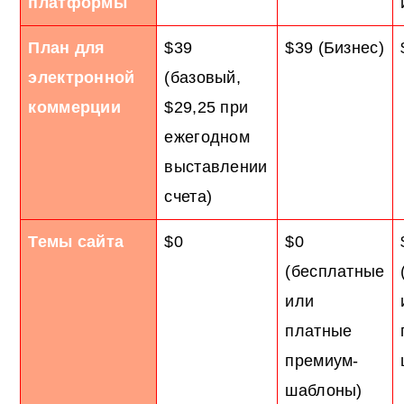
платформы
План для
$39
$39 (Бизнес)
электронной
(базовый,
коммерции
$29,25 при
ежегодном
выставлении
счета)
Темы сайта
$0
$0
(бесплатные
или
платные
премиум-
шаблоны)