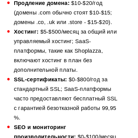
Продление домена:
$10-$20/год
(домены .com обычно стоят $10-$15;
домены .co, .uk или .store - $15-$20).
Хостинг:
$5-$500/месяц за общий или
управляемый хостинг; SaaS-
платформы, такие как Shoplazza,
включают хостинг в план без
дополнительной платы.
SSL-сертификаты:
$0-$800/год за
стандартный SSL; SaaS-платформы
часто предоставляют бесплатный SSL
с гарантией безотказной работы 99,95
%.
SEO
и мониторинг
производительности:
$0-$100/месяц