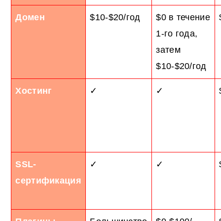
Домен
$10-$20/год
$0 в течение
1-го года,
затем
$10-$20/год
Хостинг
✓
✓
SSL-
✓
✓
сертификация