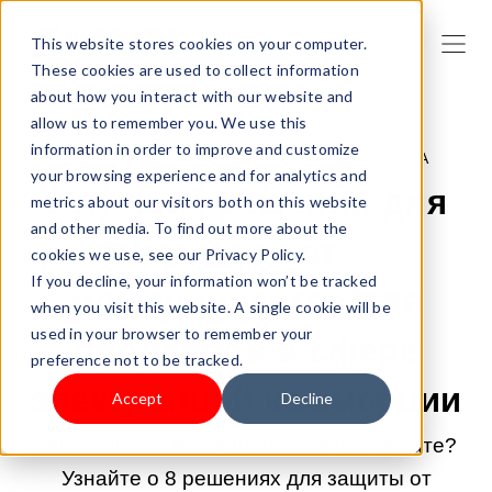
This website stores cookies on your computer.
These cookies are used to collect information
about how you interact with our website and
allow us to remember you. We use this
information in order to improve and customize
02.03.2026 9:00:00 |
ОПЛАТА И ДОСТАВКА
your browsing experience and for analytics and
8 лучших решений для
metrics about our visitors both on this website
and other media. To find out more about the
защиты от
cookies we use, see our Privacy Policy.
If you decline, your information won’t be tracked
мошенничества для
when you visit this website. A single cookie will be
used in your browser to remember your
продавцов в сфере
preference not to be tracked.
электронной коммерции
Accept
Decline
Запутались в мошенничестве при оплате?
Узнайте о 8 решениях для защиты от