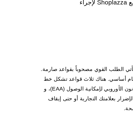
واللائحة الأوروبية لحماية البيانات (EAA) ومعايير PCI DSS. سهِّل الامتثال مع Shoplazza لإجراء
يأتي الطلب القوي مصحوباً بقواعد صارمة.
ع إلى الاتحاد الأوروبي، فإن عام 2026 هو عام أساسي. هناك ثلاث قواعد تشكل خط
الأساس: اللائحة العامة لحماية البيانات (GDPR)، والقانون الأوروبي لإمكانية الوصول (EAA)، و
أو الإضرار بعلامتك التجارية أو حتى إيقاف
حة.