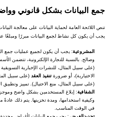
جمع البيانات بشكل قانوني وواض
تنص اللائحة العامة لحماية البيانات على معالجة الب
يجب أن يكون كل نشاط لجمع البيانات مبررًا ومبلغًا ع
المشروعية
: يجب أن يكون لجميع عمليات جمع ال
وصالح. بالنسبة للتجارة الإلكترونية، تتضمن الأ
(على سبيل المثال، للنشرات الإخبارية التسويقية 
الاختيارية)، أو ضرورة
تنفيذ العقد
(على سبيل المثا
(على سبيل المثال، منع الاحتيال). تمييز وتطبيق
الشفافية
: إبلاغ المستخدمين بشكل واضح وموجز ع
وكيفية استخدامها، ومدة تخزينها. يتم ذلك عادة
في الوقت المناسب.
تحديد
الغرض
: يجب جمع البيانات لأغراض محدد