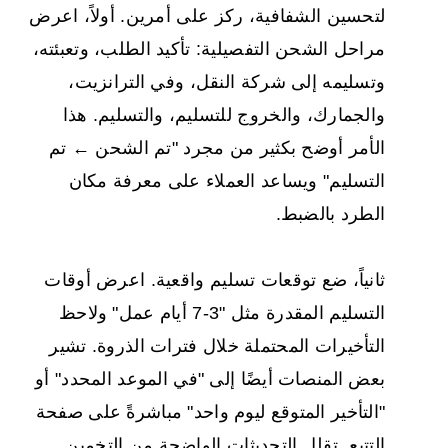
لتحسين الشفافية، ركز على أمرين. أولاً، اعرض
مراحل الشحن التفصيلية: تأكيد الطلب، وتعبئته،
وتسليمه إلى شركة النقل، وفي الترانزيت،
والجمارك، والخروج للتسليم، والتسليم. هذا
الأمر أوضح بكثير من مجرد "تم الشحن ← تم
التسليم" ويساعد العملاء على معرفة مكان
الطرد بالضبط.
ثانياً، ضع توقعات تسليم واقعية. اعرض أوقات
التسليم المقدرة مثل "3-7 أيام عمل" ولاحظ
التأخيرات المحتملة خلال فترات الذروة. تشير
بعض المنصات أيضًا إلى "في الموعد المحدد" أو
"التأخير المتوقع ليوم واحد" مباشرةً على صفحة
التتبع. تقلل التحديثات الواضحة من التخمين