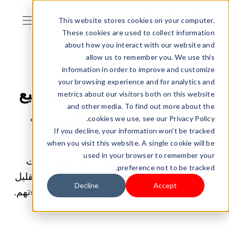
This website stores cookies on your computer.
These cookies are used to collect information
about how you interact with our website and
allow us to remember you. We use this
information in order to improve and customize
25/03/2026 09:00:03 ص |
الدفع والشحن
your browsing experience and for analytics and
10 استراتيجيات لتحسين تتبع
metrics about our visitors both on this website
and other media. To find out more about the
طلبات التجارة الإلكترونية
cookies we use, see our Privacy Policy.
If you decline, your information won’t be tracked
(2026)
when you visit this website. A single cookie will be
used in your browser to remember your
تعرّف على 10 استراتيجيات مثبتة لتتبع طلبات
preference not to be tracked.
التجارة الإلكترونية لتحسين شفافية التسليم، وتقليل
Decline
Accept
استفسارات WISMO، وتعزيز رضا العملاء وكفاءتهم.