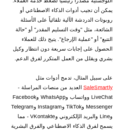
اللوجستية مصدراً رئيسياً لضغط خدمة العملاء.
يمكن أن تجيب أدوات الذكاء الاصطناعي أو
روبوتات الدردشة الآلية تلقائياً على الأسئلة
الشائعة، مثل "وقت التسليم المقدر" أو "حالة
التتبع" أو "عملية الإرجاع". يتيح ذلك للعملاء
الحصول على إجابات سريعة دون انتظار وكيل
بشري ويقلل من العمل المتكرر لفرق الدعم.
على سبيل المثال، تدمج أدوات مثل
SaleSmartly
العديد من منصات المراسلة -
LiveChat وواتساب وWhatsApp وFacebook
Messenger وTikTok وInstagram وTelegram
وLine والبريد الإلكتروني وVKontakte - مما
يسمح لفرق الذكاء الاصطناعي والفرق البشرية