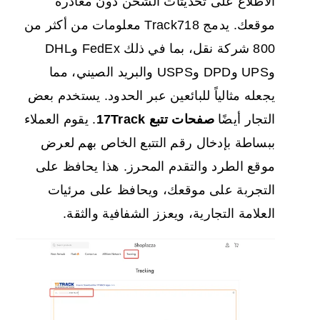
الاطلاع على تحديثات الشحن دون مغادرة
موقعك. يدمج Track718 معلومات من أكثر من
800 شركة نقل، بما في ذلك FedEx وDHL
وUPS وDPD وUSPS والبريد الصيني، مما
يجعله مثالياً للبائعين عبر الحدود. يستخدم بعض
التجار أيضًا
صفحات تتبع 17Track
. يقوم العملاء
ببساطة بإدخال رقم التتبع الخاص بهم لعرض
موقع الطرد والتقدم المحرز. هذا يحافظ على
التجربة على موقعك، ويحافظ على مرئيات
العلامة التجارية، ويعزز الشفافية والثقة.