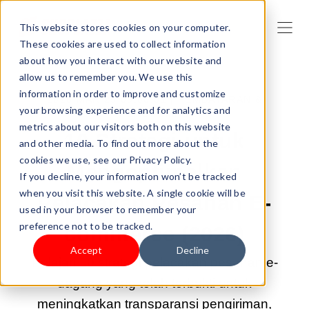
This website stores cookies on your computer.
These cookies are used to collect information
about how you interact with our website and
allow us to remember you. We use this
information in order to improve and customize
2026 MAR 25 09:00:01 |
PEMBAYARAN &
your browsing experience and for analytics and
PENGIRIMAN
metrics about our visitors both on this website
10 Strategi untuk
and other media. To find out more about the
cookies we use, see our Privacy Policy.
Mengoptimalkan
If you decline, your information won’t be tracked
when you visit this website. A single cookie will be
Pelacakan Pesanan E-
used in your browser to remember your
preference not to be tracked.
commerce (2026)
Accept
Decline
Pelajari 10 strategi pelacakan pesanan e-
dagang yang telah terbukti untuk
meningkatkan transparansi pengiriman,