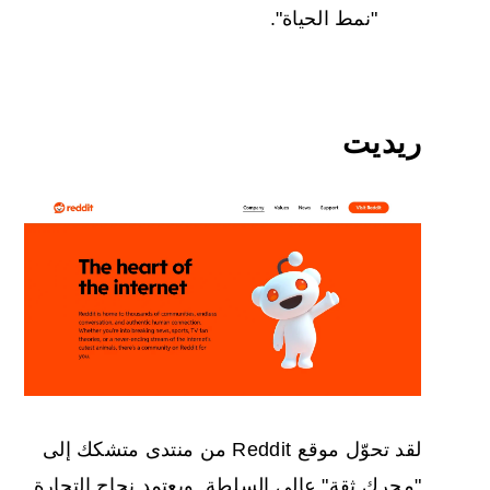
"نمط الحياة".
ريديت
لقد تحوّل موقع Reddit من منتدى متشكك إلى
"محرك ثقة" عالي السلطة. ويعتمد نجاح التجارة