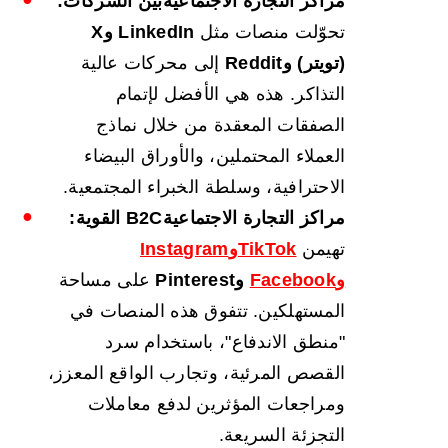
مراكز التجارة الاجتماعية
بين الشركات
:
تحوّلت منصات مثل
LinkedIn وX
(تويتر) وReddit
إلى محركات عالية
التذاكر. هذه هي الأفضل لإتمام
الصفقات المعقدة من خلال نماذج
العملاء المحتملين، والأوراق البيضاء
الاحترافية، وسلطة الخبراء المجتمعية.
مراكز التجارة الاجتماعية
B2C
القوية:
تهيمن
TikTok
وInstagram
وFacebook
وPinterest
على مساحة
المستهلكين. تتفوق هذه المنصات في
"منطق الاندفاع"، باستخدام سرد
القصص المرئية، وتجارب الواقع المعزز،
ومراجعات المؤثرين لدفع معاملات
التجزئة السريعة.