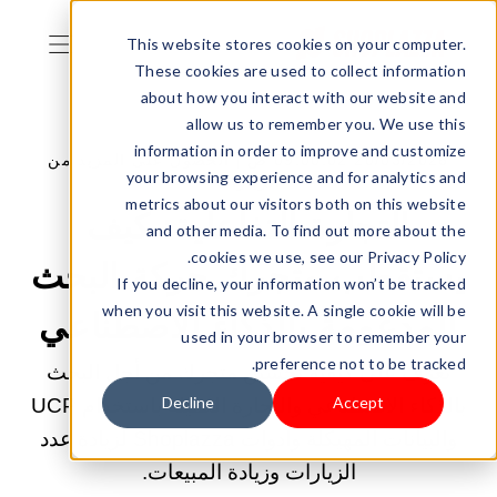
This website stores cookies on your computer.
These cookies are used to collect information
about how you interact with our website and
allow us to remember you. We use this
information in order to improve and customize
20/03/2026 09:00:02 ص |
الحصول على المزيد من
your browsing experience and for analytics and
الزيارات
metrics about our visitors both on this website
التجارة التفاعلية: كيف
and other media. To find out more about the
cookies we use, see our Privacy Policy.
يستقطب متجرك حركة البحث
If you decline, your information won’t be tracked
when you visit this website. A single cookie will be
المدعومة بالذكاء الاصطناعي
used in your browser to remember your
preference not to be tracked.
تعرّف على كيفية تحسين متجرك من أجل البحث
Decline
Accept
بالذكاء الاصطناعي والتجارة العميلة باستخدام UCP
والبيانات المهيكلة وأدوات Shoplazza لزيادة عدد
الزيارات وزيادة المبيعات.