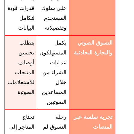
على سلوك
قدرات قوية
المستخدم
لتكامل
وتفضيلاته
البيانات
التسوق الصوتي
يكمل
يتطلب
والتجارة التحادثية
المستهلكون
تحسين
عمليات
أوصاف
الشراء من
المنتجات
خلال
للاستعلامات
المساعدين
الصوتية
الصوتيين
تجربة سلسة عبر
رحلة
تحتاج
المنصات
التسوق لم
المتاجر إلى