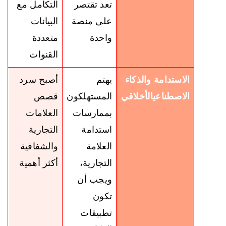
تعد تقتصر
التكامل مع
على منصة
البيانات
واحدة
متعددة
القنوات
الاستدامة
والذكاء
يهتم
أصبح سرد
الاصطناعي
الأخلاقي
المستهلكون
قصص
بممارسات
العلامات
استدامة
التجارية
العلامة
والشفافية
التجارية،
أكثر أهمية
ويجب أن
تكون
تطبيقات