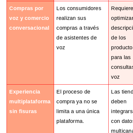
Compras por
Los consumidores
Requier
voz y comercio
realizan sus
optimizar
conversacional
compras a través
descripc
de asistentes de
de los
voz
producto
para las
consulta
voz
Experiencia
El proceso de
Las tien
multiplataforma
compra ya no se
deben
sin fisuras
limita a una única
integrar
plataforma.
con dato
multican