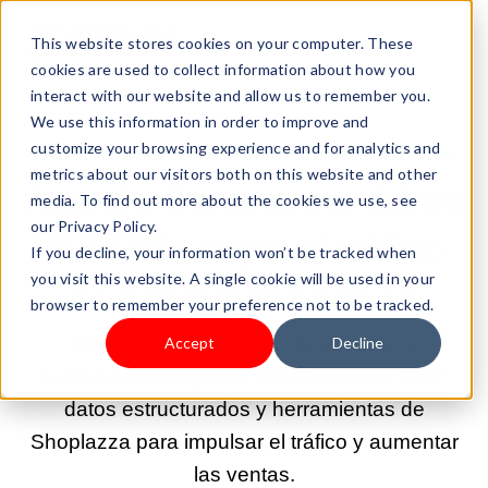
This website stores cookies on your computer. These
cookies are used to collect information about how you
interact with our website and allow us to remember you.
We use this information in order to improve and
customize your browsing experience and for analytics and
20-MAR-2026 9:00:02 |
CONSEGUIR MÁS TRÁFICO
metrics about our visitors both on this website and other
Agentic Commerce: Cómo
media. To find out more about the cookies we use, see
our Privacy Policy.
tu tienda capta el tráfico
If you decline, your information won’t be tracked when
you visit this website. A single cookie will be used in your
de búsquedas con IA
browser to remember your preference not to be tracked.
Aprenda a optimizar su tienda para la
Accept
Decline
búsqueda AI y Agentic Commerce con UCP,
datos estructurados y herramientas de
Shoplazza para impulsar el tráfico y aumentar
las ventas.