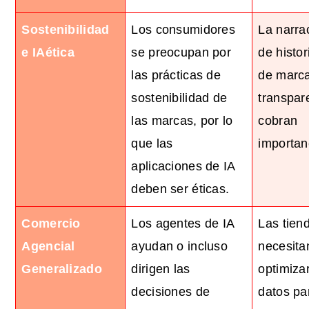
Sostenibilidad
Los consumidores
La narra
e
IA
ética
se preocupan por
de histor
las prácticas de
de marca
sostenibilidad de
transpar
las marcas, por lo
cobran
que las
importan
aplicaciones de IA
deben ser éticas.
Comercio
Los agentes de IA
Las tien
Agencial
ayudan o incluso
necesita
Generalizado
dirigen las
optimizar
decisiones de
datos pa