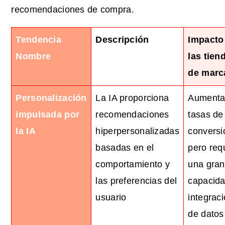
recomendaciones de compra.
Tendencia
Descripción
Impacto
Nombre
las tien
de marc
Personalización
La IA proporciona
Aumenta
impulsada por
recomendaciones
tasas de
la IA
hiperpersonalizadas
conversi
basadas en el
pero req
comportamiento y
una gran
las preferencias del
capacid
usuario
integrac
de datos