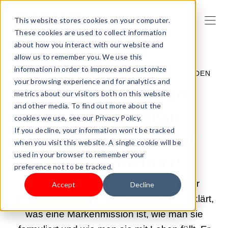
This website stores cookies on your computer.
These cookies are used to collect information
about how you interact with our website and
allow us to remember you. We use this
information in order to improve and customize
05.03.2025 02:00:00 |
UNTERNEHMEN GRÜNDEN
your browsing experience and for analytics and
Vom Nullpunkt zum
metrics about our visitors both on this website
and other media. To find out more about the
Helden: Wie man
cookies we use, see our Privacy Policy.
If you decline, your information won’t be tracked
Markenmissionen für
when you visit this website. A single cookie will be
used in your browser to remember your
Startups definiert
preference not to be tracked.
Dieser Artikel hebt die Bedeutung einer
Accept
Decline
Markenmission für Start-ups hervor. Er erklärt,
was eine Markenmission ist, wie man sie