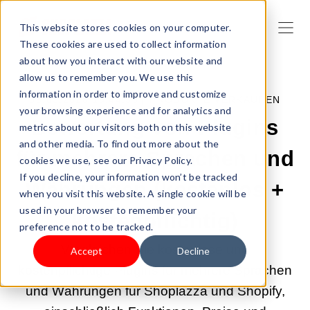
This website stores cookies on your computer.
These cookies are used to collect information
about how you interact with our website and
allow us to remember you. We use this
information in order to improve and customize
03.03.2026 19:44:39 |
PRODUKTE VERKAUFEN
your browsing experience and for analytics and
Bewertung von Plugins
metrics about our visitors both on this website
and other media. To find out more about the
für mehrere Sprachen und
cookies we use, see our Privacy Policy.
If you decline, your information won’t be tracked
Währungen (kostenlos +
when you visit this website. A single cookie will be
used in your browser to remember your
kostenpflichtig)
preference not to be tracked.
Vergleichen Sie kostenlose und
Accept
Decline
kostenpflichtige Plugins für mehrere Sprachen
und Währungen für Shoplazza und Shopify,