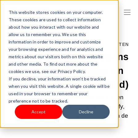
This website stores cookies on your computer.
These cookies are used to collect information
about how you interact with our website and
allow us to remember you. We use this
information in order to improve and customize
3-MRT-2026 19:44:40 |
VERKOOP JE PRODUCTEN
your browsing experience and for analytics and
Beoordeling van plug-ins
metrics about our visitors both on this website
and other media. To find out more about the
voor meerdere talen en
cookies we use, see our Privacy Policy.
If you decline, your information won’t be tracked
valuta's (gratis + betaald)
when you visit this website. A single cookie will be
used in your browser to remember your
Vergelijk gratis en betaalde meertalige en
preference not to be tracked.
valuta plugins voor Shoplazza en Shopify,
Accept
Decline
inclusief functies, prijzen en prestaties om de
beste oplossing te kiezen.