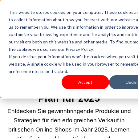
This website stores cookies on your computer. These cookies a
to collect information about how you interact with our website 
us to remember you. We use this information in order to improv
customize your browsing experience and for analytics and metri
our visitors both on this website and other media. To find out m
22.05.2025 02:00:00 |
PRODUKTE VERKAUFEN
the cookies we use, see our Privacy Policy.
Was man im UK Online
If you decline, your information won’t be tracked when you visit 
website. A single cookie will be used in your browser to rememb
Shop verkaufen sollte, um
preference not to be tracked.
erfolgreich zu sein：Ihr
Accept
Declin
Plan für 2025
Entdecken Sie gewinnbringende Produkte und
Strategien für den erfolgreichen Verkauf in
britischen Online-Shops im Jahr 2025. Lernen