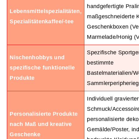
handgefertigte Pral
Lebensmittelspezialitäten,
maßgeschneiderte 
Spezialitätenkaffee/-tee
Geschenkboxen (Ve
Marmelade/Honig (V
Spezifische Sportge
Nischenhobbys und
bestimmte
spezifische funktionelle
Bastelmaterialien/
Produkte
Sammlerperipherieg
Individuell gravierter
Schmuck/Accessoir
Personalisierte Produkte
personalisierte deko
nach Maß und kreative
Gemälde/Poster, indi
Geschenke