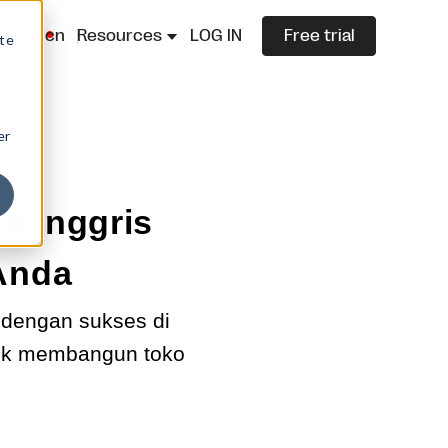
lazza.cn
Resources
LOG IN
Free trial
ite
er
e Inggris
 Anda
 dengan sukses di
ntuk membangun toko