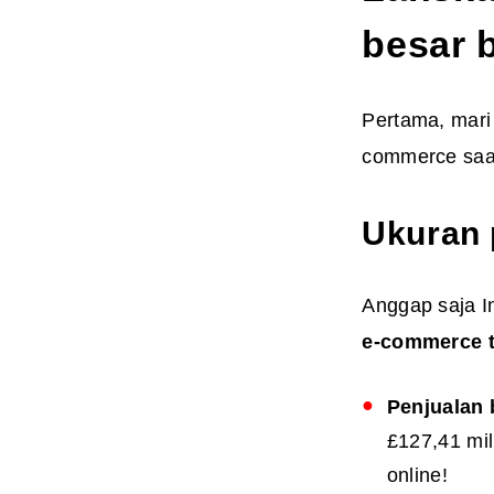
besar b
Pertama, mari 
commerce saat
Ukuran 
Anggap saja In
e-commerce te
Penjualan 
£127,41 mil
online!