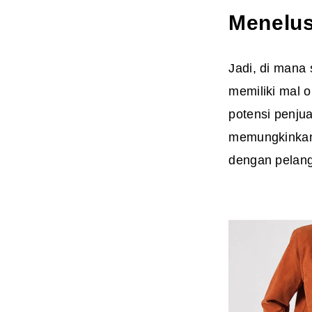
Menelusu
Jadi, di mana 
memiliki mal 
potensi penju
memungkinka
dengan pelang