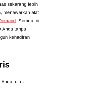
has sekarang lebih
za, menawarkan alat
-Demand
. Semua ini
k Anda tanpa
gun kehadiran
ris
 Anda tuju -