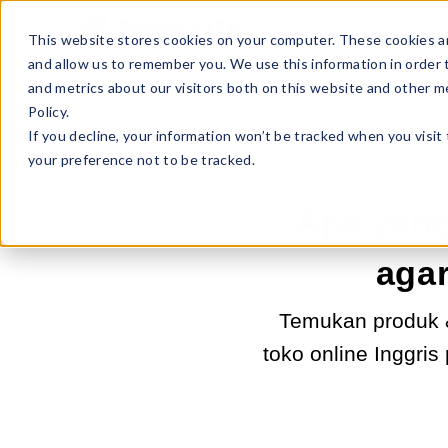
Sell Online
Busines
This website stores cookies on your computer. These cookies ar
and allow us to remember you. We use this information in order
and metrics about our visitors both on this website and other m
Policy.
If you decline, your information won’t be tracked when you visit
your preference not to be tracked.
Apa yang
agar
Temukan produk &
toko online Inggri