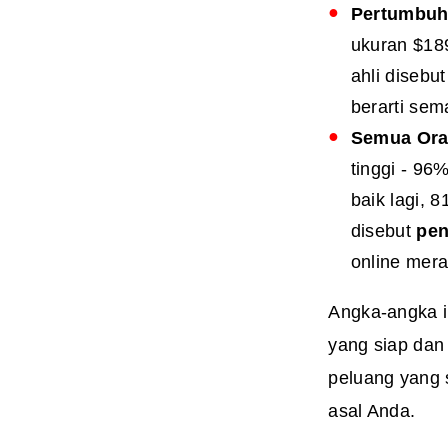
Pertumbuha
ukuran $189
ahli disebu
berarti se
Semua Oran
tinggi - 96%
baik lagi, 
disebut
pen
online mera
Angka-angka i
yang siap dan 
peluang yang 
asal Anda.