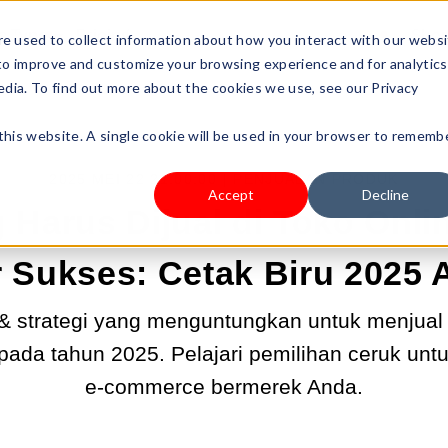
s Type
Pricing
Shop
e used to collect information about how you interact with our webs
 to improve and customize your browsing experience and for analytics
edia. To find out more about the cookies we use, see our Privacy
 this website. A single cookie will be used in your browser to rememb
2025 MEI 22 21:00:00 |
PENJUALAN PRODUK
Accept
Decline
 Harus Dijual di Toko Onlin
 Sukses: Cetak Biru 2025
 strategi yang menguntungkan untuk menjual
s pada tahun 2025. Pelajari pemilihan ceruk u
e-commerce bermerek Anda.