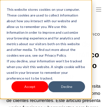
This website stores cookies on your computer.
These cookies are used to collect information
about how you interact with our website and
allow us to remember you. We use this
information in order to improve and customize
14-FEB-2025 7:40:49 |
CONSEGUIR MÁS TRÁFICO
your browsing experience and for analytics and
Mejorar el tráfico de
metrics about our visitors both on this website
and other media. To find out more about the
primera visita y el tráfico
cookies we use, see our Privacy Policy.
If you decline, your information won’t be tracked
repetido en el comercio
when you visit this website. A single cookie will be
used in your browser to remember your
electrónico
preference not to be tracked.
Un sitio web de comercio electrónico necesita
Accept
Decline
generar tráfico tanto de clientes nuevos como
de clientes recurrentes. Este artículo presenta