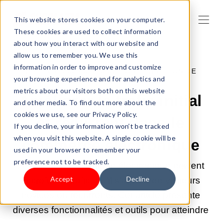
This website stores cookies on your computer.
These cookies are used to collect information
about how you interact with our website and
allow us to remember you. We use this
information in order to improve and customize
14 FÉVR. 2025 07:40:01 |
OBTENIR PLUS DE
your browsing experience and for analytics and
TRAFIC
metrics about our visitors both on this website
Améliorer le trafic initial
and other media. To find out more about the
cookies we use, see our Privacy Policy.
et récurrent dans le
If you decline, your information won’t be tracked
when you visit this website. A single cookie will be
commerce électronique
used in your browser to remember your
preference not to be tracked.
Les sites de commerce électronique doivent
Accept
Decline
accroître le trafic, qu'il s'agisse de visiteurs
novices ou récurrents. Cet article présente
diverses fonctionnalités et outils pour atteindre