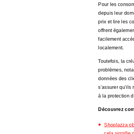
Pour les consom
depuis leur domi
prix et lire le
offrent égalemen
facilement accéd
localement.
Toutefois, la c
problèmes, notam
données des clie
s'assurer qu'ils
à la protection 
Découvrez comm
Shoplazza obt
cela signifie