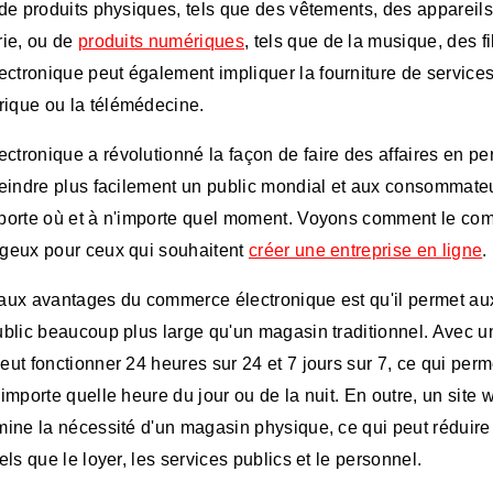
 de produits physiques, tels que des vêtements, des appareil
rie, ou de
produits numériques
, tels que de la musique, des f
tronique peut également impliquer la fourniture de services,
ique ou la télémédecine.
tronique a révolutionné la façon de faire des affaires en pe
tteindre plus facilement un public mondial et aux consommate
mporte où et à n'importe quel moment. Voyons comment le co
ageux pour ceux qui souhaitent
créer une entreprise en ligne
.
paux avantages du commerce électronique est qu'il permet au
ublic beaucoup plus large qu'un magasin traditionnel. Avec u
eut fonctionner 24 heures sur 24 et 7 jours sur 7, ce qui perme
'importe quelle heure du jour ou de la nuit. En outre, un sit
imine la nécessité d'un magasin physique, ce qui peut réduir
els que le loyer, les services publics et le personnel.