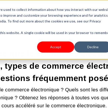
s Type
Pricing
Shop
e used to collect information about how you interact with our webs
 to improve and customize your browsing experience and for analytics
edia. To find out more about the cookies we use, see our Privacy
 this website. A single cookie will be used in your browser to rememb
21 AVR. 2025 02:00:00 |
CRÉER UNE ENTREPRISE
Accept
Decline
ce que le commerce électr
n, types de commerce élect
estions fréquemment pos
le commerce électronique ? Quels sont les diff
nique ? Obtenez les réponses à toutes vos que
cours accéléré sur le commerce électronique.