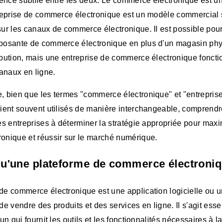
rence subtile entre les deux. Le commerce électronique est un
treprise de commerce électronique est un modèle commercial 
ur les canaux de commerce électronique. Il est possible pou
posante de commerce électronique en plus d'un magasin phy
ibution, mais une entreprise de commerce électronique fonct
canaux en ligne.
, bien que les termes "commerce électronique" et "entrepri
ient souvent utilisés de manière interchangeable, comprendre
es entreprises à déterminer la stratégie appropriée pour maxi
onique et réussir sur le marché numérique.
qu'une plateforme de commerce électroniq
de commerce électronique est une application logicielle ou u
de vendre des produits et des services en ligne. Il s'agit ess
un qui fournit les outils et les fonctionnalités nécessaires à la