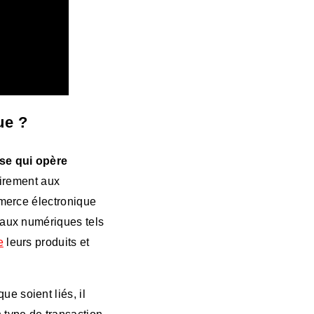
ue ?
ise qui opère
airement aux
mmerce électronique
anaux numériques tels
e
leurs produits et
e soient liés, il