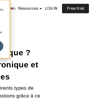
lazza.cn
Resources
LOG IN
Free trial
ite
er
onique ?
ronique et
ées
érents types de
stions grâce à ce