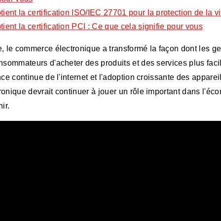
ient la certification ISO/IEC 27701 pour la protection de la v
ient la certification PCI : Ce que cela signifie pour vous
 le commerce électronique a transformé la façon dont les gen
nsommateurs d'acheter des produits et des services plus fac
ce continue de l'internet et l'adoption croissante des apparei
onique devrait continuer à jouer un rôle important dans l'é
ir.