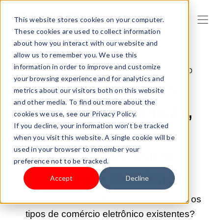
This website stores cookies on your computer.
These cookies are used to collect information
about how you interact with our website and
allow us to remember you. We use this
information in order to improve and customize
21/ABR/2025 7:00:00 |
CRIAR UM NEGÓCIO
your browsing experience and for analytics and
O que é comércio
metrics about our visitors both on this website
and other media. To find out more about the
eletrônico? Definição,
cookies we use, see our Privacy Policy.
If you decline, your information won’t be tracked
tipos e perguntas
when you visit this website. A single cookie will be
used in your browser to remember your
frequentes sobre
preference not to be tracked.
comércio eletrônico
Accept
Decline
O que é comércio eletrônico? Quais são os
tipos de comércio eletrônico existentes?