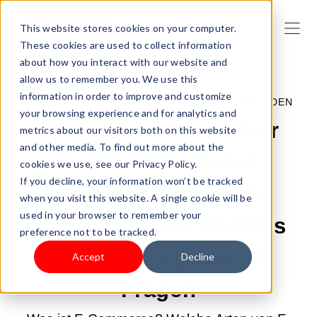
This website stores cookies on your computer.
These cookies are used to collect information
about how you interact with our website and
allow us to remember you. We use this
information in order to improve and customize
21.04.2025 02:00:00 |
UNTERNEHMEN GRÜNDEN
your browsing experience and for analytics and
Was ist elektronischer
metrics about our visitors both on this website
and other media. To find out more about the
Geschäftsverkehr?
cookies we use, see our Privacy Policy.
If you decline, your information won’t be tracked
Definition, Arten des
when you visit this website. A single cookie will be
used in your browser to remember your
elektronischen Handels
preference not to be tracked.
und häufig gestellte
Accept
Decline
Fragen