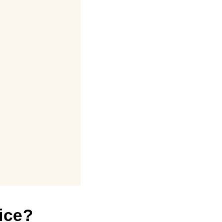
ice
?