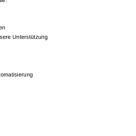
le:
en
ere Unterstützung
tomatisierung