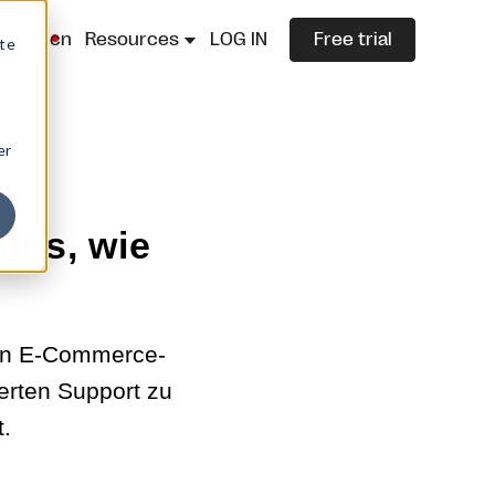
lazza.cn
Resources
LOG IN
Free trial
ite
er
pps, wie
ren E-Commerce-
erten Support zu
.