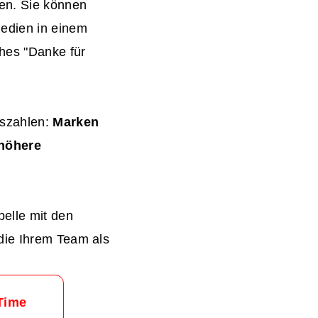
en. Sie können
Medien in einem
ches "Danke für
szahlen:
Marken
 höhere
belle mit den
die Ihrem Team als
Time