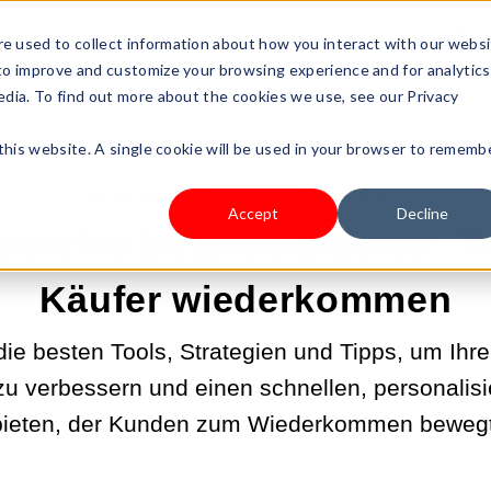
s Type
Pricing
Shop
e used to collect information about how you interact with our webs
 to improve and customize your browsing experience and for analytics
edia. To find out more about the cookies we use, see our Privacy
 this website. A single cookie will be used in your browser to rememb
19.06.2025 02:00:00 |
OMNICHANNEL
Accept
Decline
ervice im E-Commerce: Ti
Käufer wiederkommen
die besten Tools, Strategien und Tipps, um Ih
u verbessern und einen schnellen, personalisi
bieten, der Kunden zum Wiederkommen bewegt