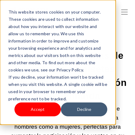
This website stores cookies on your computer.
These cookies are used to collect information
about how you interact with our website and
allow us to remember you. We use this
information in order to improve and customize
13-AGO-2025 10:00:00 |
POD
your browsing experience and for analytics and
Las 18 mejores ideas de
metrics about our visitors both on this website
and other media. To find out more about the
diseño de camisetas
cookies we use, see our Privacy Policy.
If you decline, your information won’t be tracked
divertidas para impresión
when you visit this website. A single cookie will be
used in your browser to remember your
bajo demanda
preference not to be tracked.
Esta guía explora 18 ideas de diseño de
Accept
Decline
camisetas divertidas adaptadas tanto a
hombres como a mujeres, perfectas para