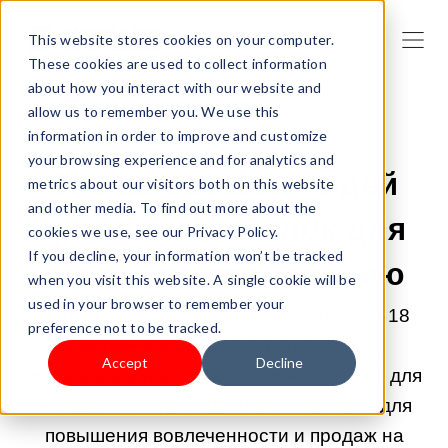
This website stores cookies on your computer.
These cookies are used to collect information
about how you interact with our website and
allow us to remember you. We use this
information in order to improve and customize
13.08.2025 1:00:00 |
POD
your browsing experience and for analytics and
Топ-18 смешных идей
metrics about our visitors both on this website
and other media. To find out more about the
дизайна футболок для
cookies we use, see our Privacy Policy.
If you decline, your information won’t be tracked
печати по требованию
when you visit this website. A single cookie will be
used in your browser to remember your
В этом руководстве рассматриваются 18
preference not to be tracked.
смешных идей дизайна футболок,
Accept
Decline
предназначенных как для мужчин, так и для
женщин, которые идеально подходят для
повышения вовлеченности и продаж на