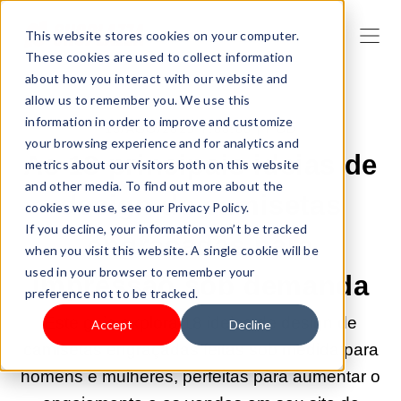
This website stores cookies on your computer.
These cookies are used to collect information
about how you interact with our website and
allow us to remember you. We use this
information in order to improve and customize
13/AGO/2025 7:00:00 |
POD
your browsing experience and for analytics and
As 18 principais ideias de
metrics about our visitors both on this website
and other media. To find out more about the
design de camisetas
cookies we use, see our Privacy Policy.
If you decline, your information won’t be tracked
engraçadas para
when you visit this website. A single cookie will be
used in your browser to remember your
impressão sob demanda
preference not to be tracked.
Este guia explora 18 ideias de design de
Accept
Decline
camisetas engraçadas feitas sob medida para
homens e mulheres, perfeitas para aumentar o