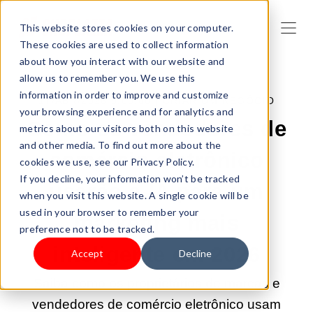
This website stores cookies on your computer.
These cookies are used to collect information
about how you interact with our website and
allow us to remember you. We use this
information in order to improve and customize
17/ABR/2026 9:00:00 |
CRIAR UM NEGÓCIO
your browsing experience and for analytics and
Como os vendedores de
metrics about our visitors both on this website
and other media. To find out more about the
comércio eletrônico
cookies we use, see our Privacy Policy.
If you decline, your information won’t be tracked
usarão a IA para um
when you visit this website. A single cookie will be
used in your browser to remember your
marketing mais
preference not to be tracked.
inteligente em 2026
Accept
Decline
Saiba como os proprietários de marcas e
vendedores de comércio eletrônico usam