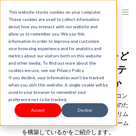
This website stores cookies on your computer.
These cookies are used to collect information
about how you interact with our website and
allow us to remember you. We use this
information in order to improve and customize
2026/04/17 9:00:02 |
ビジネスを始める
your browsing experience and for analytics and
2026年、EC事業者はAIをど
metrics about our visitors both on this website
and other media. To find out more about the
のように活用してマーケテ
cookies we use, see our Privacy Policy.
If you decline, your information won’t be tracked
ィングを高度化させるか
when you visit this website. A single cookie will be
used in your browser to remember your
ブランドオーナーやeコマース販売者が、コン
preference not to be tracked.
テンツ、自動化、パーソナライゼーションのた
Accept
Decline
めのAIツールをどのように活用し、よりスリム
でパフォーマンスの高いマーケティングチーム
を構築しているかをご紹介します。