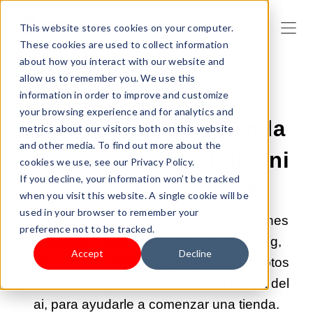
This website stores cookies on your computer.
These cookies are used to collect information
about how you interact with our website and
allow us to remember you. We use this
information in order to improve and customize
04-JUN-2026 9:00:00 |
DROPSHIPPING
your browsing experience and for analytics and
¿Cómo crear una tienda
metrics about our visitors both on this website
and other media. To find out more about the
online sin stock, fotos ni
cookies we use, see our Privacy Policy.
If you decline, your information won’t be tracked
material de marca?
when you visit this website. A single cookie will be
used in your browser to remember your
¿No hay fotos? ¿Sin redacción? ¿No tienes
preference not to be tracked.
inventario? Esta guía cubre dropshipping,
Accept
Decline
POD, y las herramientas de AI para las fotos
del producto y el constructor de la tienda del
ai, para ayudarle a comenzar una tienda.