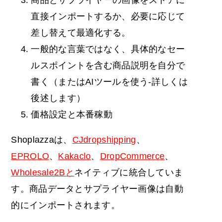
商品とサプライヤーの画像をストアに
直接インポートするか、必要に応じて
差し替えて最適化する。
一般的な言葉ではなく、具体的なセー
ルスポイントを含む商品説明を自分で
書く（またはAIツールを使う-詳しくは
後述します）
価格設定と本番稼動
Shoplazzaは、
CJdropshipping
、
EPROLO
、
Kakaclo
、
DropCommerce
、
Wholesale2Bと
ネイティブに統合していま
す。商品データとサプライヤー画像は自動
的にインポートされます。