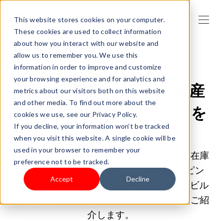
This website stores cookies on your computer.
These cookies are used to collect information
about how you interact with our website and
allow us to remember you. We use this
information in order to improve and customize
2026/06/04 9:00:00 |
ドロップシッピング
your browsing experience and for analytics and
在庫、写真、ブランド資産
metrics about our visitors both on this website
and other media. To find out more about the
なしでオンラインストアを
cookies we use, see our Privacy Policy.
If you decline, your information won’t be tracked
始めるには？
when you visit this website. A single cookie will be
used in your browser to remember your
写真がない？コピーライティングがない？在庫
preference not to be tracked.
がない？このガイドでは、ドロップシッピン
Accept
Decline
グ、POD、商品写真のAIツールやaiストアビル
ダーなど、お店を始めるのに役立つ情報をご紹
介します。