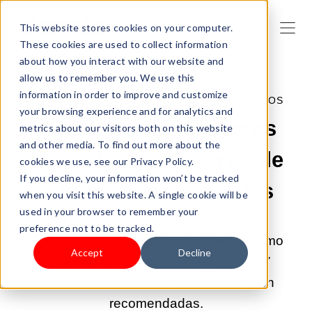
This website stores cookies on your computer.
These cookies are used to collect information
about how you interact with our website and
allow us to remember you. We use this
information in order to improve and customize
09-MAR-2026 9:00:02 |
VENTA DE PRODUCTOS
your browsing experience and for analytics and
Aumentar las compras
metrics about our visitors both on this website
and other media. To find out more about the
repetidas: 7 maneras de
cookies we use, see our Privacy Policy.
If you decline, your information won’t be tracked
retener a más clientes
when you visit this website. A single cookie will be
used in your browser to remember your
¿Le cuesta que sus clientes vuelvan?
preference not to be tracked.
Conozca las 3 razones principales y cómo
Accept
Decline
aumentar las compras repetidas con 7
estrategias y herramientas de retención
recomendadas.