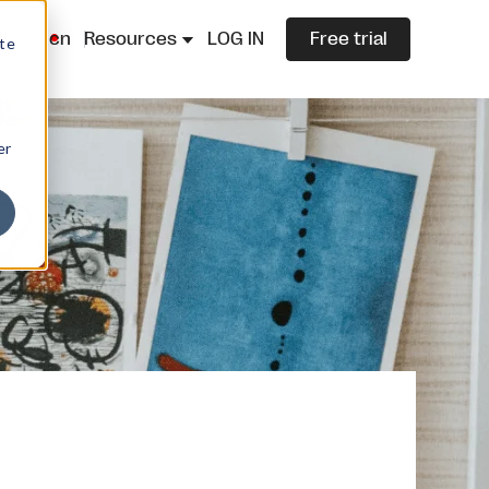
lazza.cn
Resources
LOG IN
Free trial
ite
er