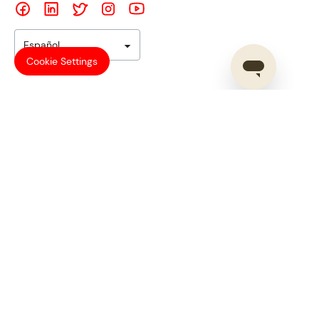
Español
Cookie Settings
©
2024
Shoplazza. All rights reserved.
Terms of Service
Privacy Policy
Use Policy
General Terms - Prime Supplier Program
Shoplazza Payments (USA) Terms and Conditions
Shoplazza Payments (HK) Terms and Conditions
Shoplazza Payments (CA) Terms and Conditions