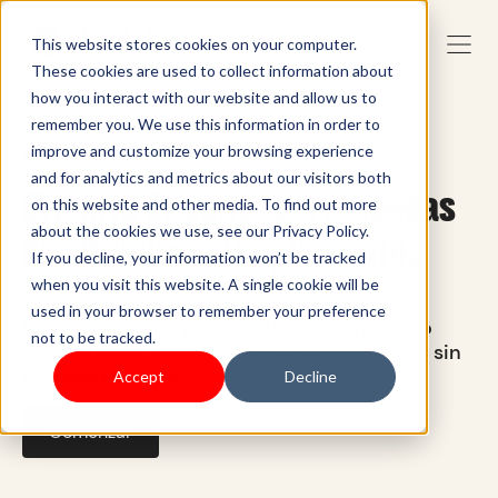
This website stores cookies on your computer.
These cookies are used to collect information about
how you interact with our website and allow us to
remember you. We use this information in order to
Empresa sana, clientes contentos
improve and customize your browsing experience
and for analytics and metrics about our visitors both
El punto de venta para tiendas
on this website and other media. To find out more
about the cookies we use, see our Privacy Policy.
de vitaminas y suplementos
If you decline, your information won’t be tracked
when you visit this website. A single cookie will be
Obtenga todas las herramientas y
used in your browser to remember your preference
funcionalidades para gestionar su negocio
not to be tracked.
minorista de vitaminas de forma sencilla y sin
complicaciones.
Accept
Decline
Comenzar