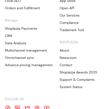
Local SEO
App Store
Orders and Fulfillment
Open API
Our Services
Manage
Compliance
Shoplazza Payments
Trademark Tool
CRM
SHOPLAZZA
Data Analysis
Multichannel management
About
Omnichannel sync
Newsroom
Advance pricing management
Contact
Shoplazza Awards 2025
Support & Complaints
System Status
FOLLOW US