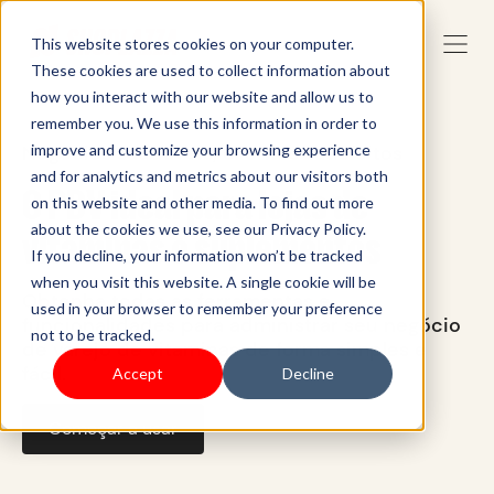
This website stores cookies on your computer.
These cookies are used to collect information about
how you interact with our website and allow us to
remember you. We use this information in order to
Negócios saudáveis, clientes satisfeitos
improve and customize your browsing experience
and for analytics and metrics about our visitors both
O PDV ideal para lojas de
on this website and other media. To find out more
about the cookies we use, see our Privacy Policy.
vitaminas e suplementos
If you decline, your information won’t be tracked
when you visit this website. A single cookie will be
Obtenha todas as ferramentas e
used in your browser to remember your preference
funcionalidades para administrar seu negócio
not to be tracked.
de varejo de vitaminas de forma simples e
fácil.
Accept
Decline
Começar a usar