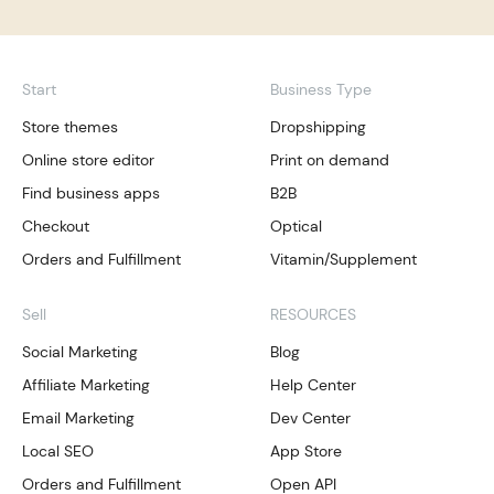
Start
Business Type
Store themes
Dropshipping
Online store editor
Print on demand
Find business apps
B2B
Checkout
Optical
Orders and Fulfillment
Vitamin/Supplement
Sell
RESOURCES
Social Marketing
Blog
Affiliate Marketing
Help Center
Email Marketing
Dev Center
Local SEO
App Store
Orders and Fulfillment
Open API