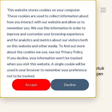
This website stores cookies on your computer.
These cookies are used to collect information about
how you interact with our website and allow us to
remember you. We use this information in order to
Bisnis yang sehat, pelanggan yang bahagia
improve and customize your browsing experience
and for analytics and metrics about our visitors both
POS andalan untuk toko
on this website and other media. To find out more
about the cookies we use, see our Privacy Policy.
vitamin & suplemen
If you decline, your information won’t be tracked
when you visit this website. A single cookie will be
Dapatkan semua alat dan fungsionalitas untuk
used in your browser to remember your preference
menjalankan bisnis ritel vitamin Anda dengan
not to be tracked.
lancar dan mudah.
Accept
Decline
Memulai