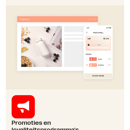
Promoties en
loyaliteitsprogramma's