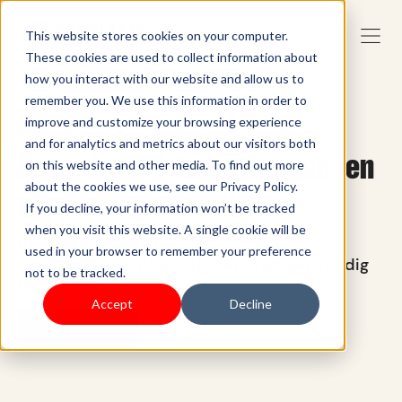
This website stores cookies on your computer.
These cookies are used to collect information about
how you interact with our website and allow us to
remember you. We use this information in order to
Gezond bedrijf, tevreden klanten
improve and customize your browsing experience
and for analytics and metrics about our visitors both
De go-to POS voor vitamine- en
on this website and other media. To find out more
about the cookies we use, see our Privacy Policy.
supplementenwinkels
If you decline, your information won’t be tracked
when you visit this website. A single cookie will be
Beschik over alle tools en functies om je
used in your browser to remember your preference
vitamineverkoopbedrijf soepel en eenvoudig
not to be tracked.
te runnen.
Accept
Decline
Aan de slag