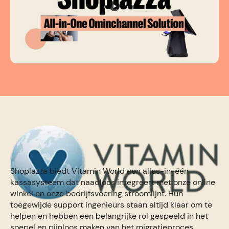
Shoplazza biedt Vitamin World een alles-in-één
kassasysteem dat naadloos integreert met onze online
winkel en onze bedrijfsvoering stroomlijnt. Hun
toegewijde support ingenieurs staan altijd klaar om te
helpen en hebben een belangrijke rol gespeeld in het
soepel en pijnloos maken van het migratieproces.