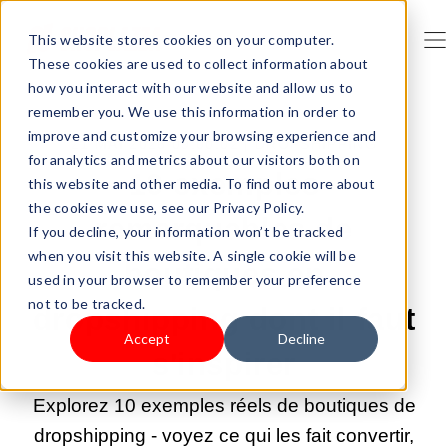
This website stores cookies on your computer.
These cookies are used to collect information about
how you interact with our website and allow us to
remember you. We use this information in order to
improve and customize your browsing experience and
21 MAI 2026 09:00:02 |
DROPSHIPPING
for analytics and metrics about our visitors both on
10 exemples
this website and other media. To find out more about
the cookies we use, see our Privacy Policy.
remarquables de
If you decline, your information won’t be tracked
when you visit this website. A single cookie will be
boutiques en
used in your browser to remember your preference
not to be tracked.
dropshipping dont il faut
Accept
Decline
s'inspirer
Explorez 10 exemples réels de boutiques de
dropshipping - voyez ce qui les fait convertir,