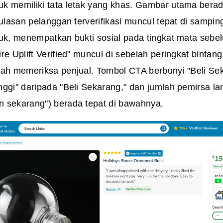
k memiliki tata letak yang khas. Gambar utama berada 
 ulasan pelanggan terverifikasi muncul tepat di sampi
duk, menempatkan bukti sosial pada tingkat mata sebe
re Uplift Verified" muncul di sebelah peringkat binta
lah memeriksa penjual. Tombol CTA berbunyi "Beli Se
nggi" daripada "Beli Sekarang," dan jumlah pemirsa l
 sekarang") berada tepat di bawahnya.