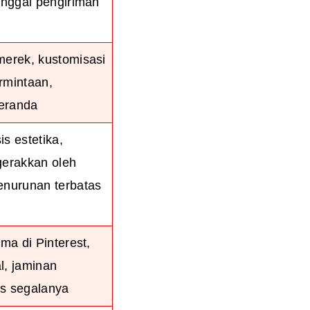
tanggal pengiriman
merek, kustomisasi
rmintaan,
eranda
is estetika,
gerakkan oleh
enurunan terbatas
ama di Pinterest,
l, jaminan
as segalanya