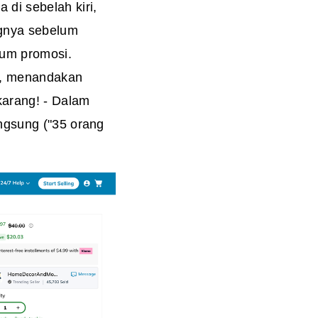
di sebelah kiri,
ngnya sebelum
lum promosi.
ng, menandakan
karang! - Dalam
angsung ("35 orang