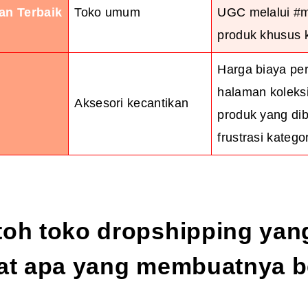
an Terbaik
Toko umum
UGC melalui #m
produk khusus k
Harga biaya pe
halaman koleksi
Aksesori kecantikan
produk yang di
frustrasi kategor
toh toko dropshipping yan
hat apa yang membuatnya b