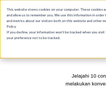
Sell Online
Busines
This website stores cookies on your computer. These cookies ar
and allow us to remember you. We use this information in order
and metrics about our visitors both on this website and other m
Policy.
If you decline, your information won’t be tracked when you visit
your preference not to be tracked.
10 Cont
Jelajahi 10 co
melakukan konver