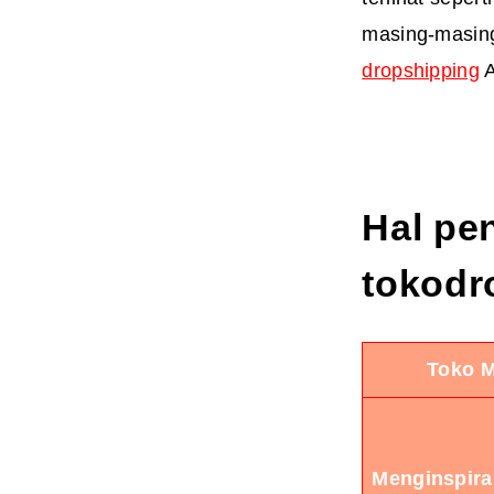
masing-masing
dropshipping
A
Hal pe
toko
dr
Toko 
Menginspiras