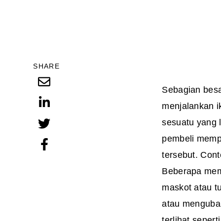
SHARE
Sebagian besa
menjalankan i
sesuatu yang 
pembeli memp
tersebut. Cont
Beberapa memi
maskot atau t
atau mengubah
terlihat seper