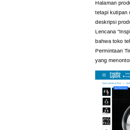
Halaman produ
tetapi kutipan
deskripsi pro
Lencana "Inspi
bahwa toko te
Permintaan Ti
yang menonton