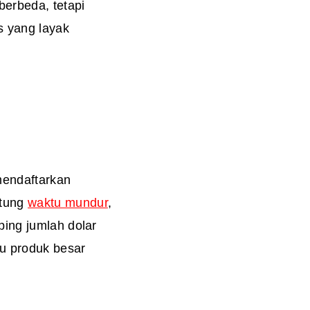
berbeda, tetapi
s yang layak
mendaftarkan
itung
waktu mundur
,
ping jumlah dolar
tu produk besar