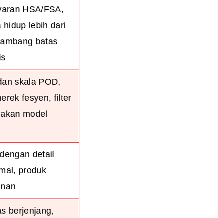
yaran HSA/FSA,
hidup lebih dari
n ambang batas
is
 dan skala POD,
ek fesyen, filter
akan model
 dengan detail
amal, produk
anan
as berjenjang,