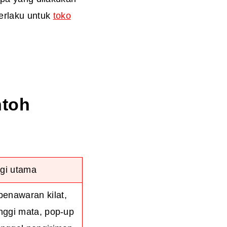
erlaku untuk
toko
ntoh
egi utama
penawaran kilat,
inggi mata, pop-up