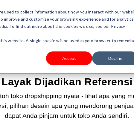
s Type
Pricing
Shop
e used to collect information about how you interact with our webs
 to improve and customize your browsing experience and for analytics
edia. To find out more about the cookies we use, see our Privacy
 this website. A single cookie will be used in your browser to rememb
2026 MEI 21 09:00:03 |
DROPSHIPPING
Accept
Decline
oh Toko Dropshipping Terb
Layak Dijadikan Referensi
ntoh toko dropshipping nyata - lihat apa yang
si, pilihan desain apa yang mendorong penjua
dapat Anda pinjam untuk toko Anda sendiri.