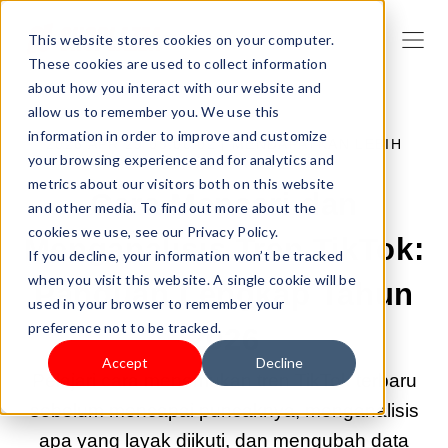
This website stores cookies on your computer.
These cookies are used to collect information
about how you interact with our website and
allow us to remember you. We use this
information in order to improve and customize
2026 APR 29 09:00:02 |
MENDAPATKAN LEBIH
your browsing experience and for analytics and
BANYAK TRAFIK
metrics about our visitors both on this website
Cara Mencari dan
and other media. To find out more about the
cookies we use, see our Privacy Policy.
Menganalisis Tren TikTok:
If you decline, your information won’t be tracked
when you visit this website. A single cookie will be
Panduan Lengkap Tahun
used in your browser to remember your
preference not to be tracked.
2026
Accept
Decline
Pelajari cara menemukan tren TikTok terbaru
sebelum mencapai puncaknya, menganalisis
apa yang layak diikuti, dan mengubah data