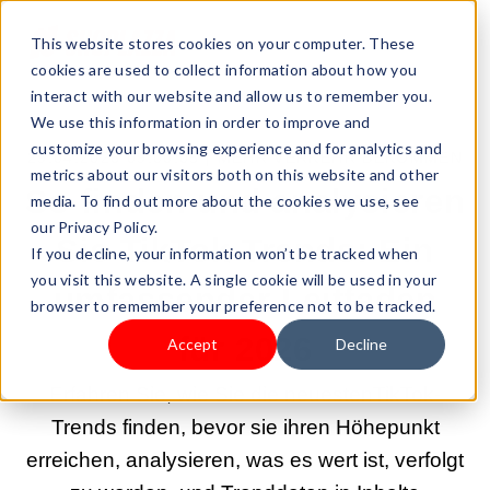
This website stores cookies on your computer. These
cookies are used to collect information about how you
interact with our website and allow us to remember you.
We use this information in order to improve and
customize your browsing experience and for analytics and
29.04.2026 09:00:05 |
MEHR VERKEHR BEKOMMEN
metrics about our visitors both on this website and other
So finden und analysieren
media. To find out more about the cookies we use, see
our Privacy Policy.
Sie TikTok-Trends: Ein
If you decline, your information won’t be tracked when
you visit this website. A single cookie will be used in your
umfassender Leitfaden
browser to remember your preference not to be tracked.
für 2026
Accept
Decline
Erfahren Sie, wie Sie die neuestenTikTok-
Trends finden, bevor sie ihren Höhepunkt
erreichen, analysieren, was es wert ist, verfolgt