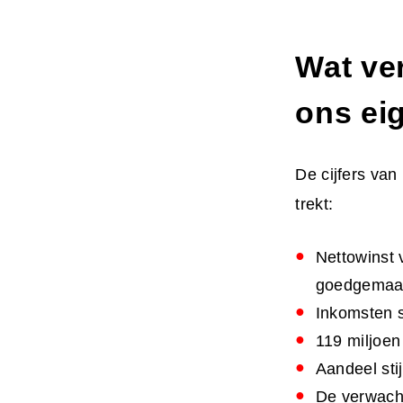
Wat ver
ons eig
De cijfers van
trekt:
Nettowinst 
goedgemaa
Inkomsten st
119 miljoen
Aandeel sti
De verwacht