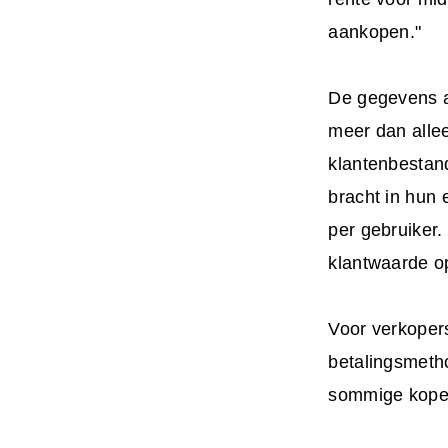
aankopen."
De gegevens ac
meer dan allee
klantenbestand
bracht in hun 
per gebruiker.
klantwaarde op
Voor verkopers
betalingsmetho
sommige kopers