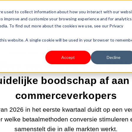
s Type
Pricing
Shop
e used to collect information about how you interact with our webs
 to improve and customize your browsing experience and for analytics
edia. To find out more about the cookies we use, see our Privacy
 this website. A single cookie will be used in your browser to rememb
19-MEI-2026 9:00:00 |
BETALING & VERZENDING
Accept
Decline
jfers van Klarna voor 202
uidelijke boodschap af aan 
commerceverkopers
van 2026 in het eerste kwartaal duidt op een ve
eer welke betaalmethoden conversie stimuleren 
samenstelt die in alle markten werkt.