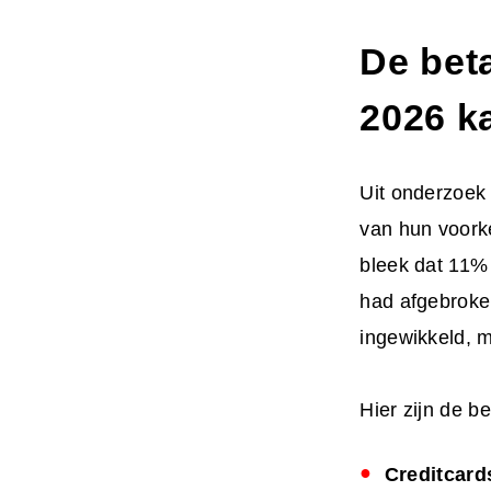
De bet
2026 k
Uit onderzoek 
van hun voork
bleek dat 11% 
had afgebroken
ingewikkeld, 
Hier zijn de b
Creditcard