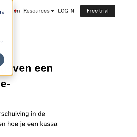
lazza.cn
Resources
LOG IN
Free trial
ite
er
6 geven een
e-
rschuiving in de
en hoe je een kassa