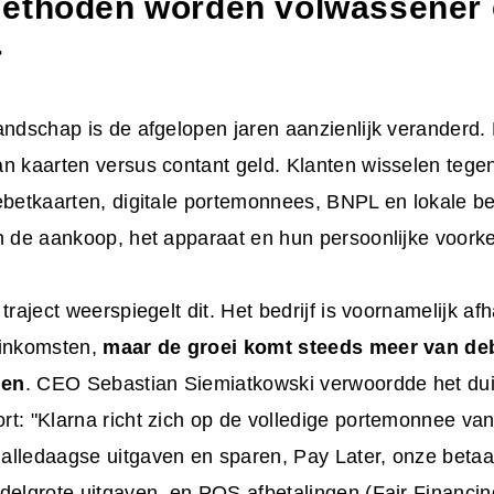
ethoden worden volwassener
r
andschap is de afgelopen jaren aanzienlijk veranderd. H
an kaarten versus contant geld. Klanten wisselen teg
debetkaarten, digitale portemonnees, BNPL en lokale b
n de aankoop, het apparaat en hun persoonlijke voorke
 traject weerspiegelt dit. Het bedrijf is voornamelijk a
 inkomsten,
maar de groei komt steeds meer van de
gen
. CEO Sebastian Siemiatkowski verwoordde het duide
rt: "Klarna richt zich op de volledige portemonnee va
alledaagse uitgaven en sparen, Pay Later, onze betaa
delgrote uitgaven, en POS afbetalingen (Fair Financin