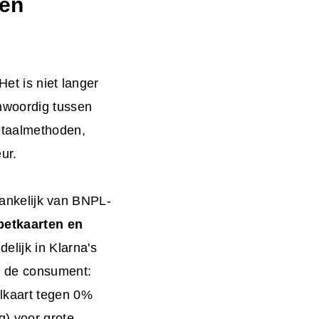
 en
et is niet langer
enwoordig tussen
etaalmethoden,
ur.
fhankelijk van BNPL-
betkaarten en
lijk in Klarna's
n de consument:
lkaart tegen 0%
g) voor grote