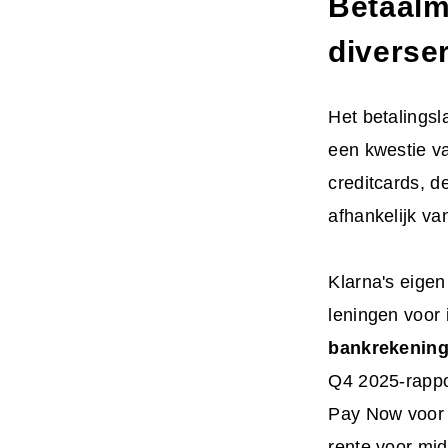
Betaalm
diverse
Het betalingsl
een kwestie v
creditcards, 
afhankelijk va
Klarna's eigen
leningen voor
bankrekenin
Q4 2025-rappo
Pay Now voor 
rente voor mid