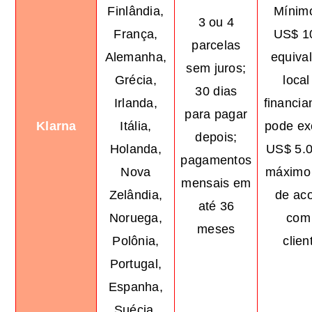
Finlândia,
Mínim
3 ou 4
França,
US$ 1
parcelas
Alemanha,
equiva
sem juros;
Grécia,
local
30 dias
Irlanda,
financi
para pagar
Klarna
Itália,
pode ex
depois;
Holanda,
US$ 5.0
pagamentos
Nova
máximo 
mensais em
Zelândia,
de ac
até 36
Noruega,
com
meses
Polônia,
clien
Portugal,
Espanha,
Suécia,