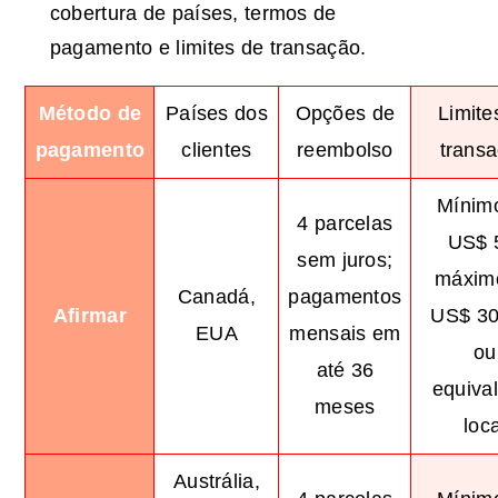
cobertura de países, termos de
pagamento e limites de transação.
Método de
Países dos
Opções de
Limite
pagamento
clientes
reembolso
trans
Mínim
4 parcelas
US$ 
sem juros;
máxim
Canadá,
pagamentos
Afirmar
US$ 30
EUA
mensais em
ou
até 36
equiva
meses
loca
Austrália,