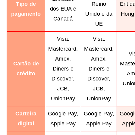
Tipo de
Reino
Entid
dos EUA e
pagamento
Unido e da
Hong
Canadá
UE
Visa,
Visa,
Mastercard,
Mastercard,
Vi
Amex,
Amex,
Cartão de
Maste
Diners e
Diners e
crédito
Am
Discover,
Discover,
Unio
JCB,
JCB,
UnionPay
UnionPay
Carteira
Google Pay,
Google Pay,
Googl
digital
Apple Pay
Apple Pay
Appl