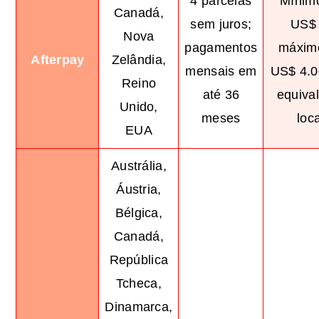
4 parcelas
Mínim
Canadá,
sem juros;
US$ 
Nova
pagamentos
máxim
Afterpay
Zelândia,
mensais em
US$ 4.0
Reino
até 36
equiva
Unido,
meses
loca
EUA
Austrália,
Áustria,
Bélgica,
Canadá,
República
Tcheca,
Dinamarca,