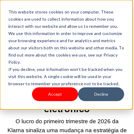
This website stores cookies on your computer. These
cookies are used to collect information about how you
interact with our website and allow us to remember you.
We use this information in order to improve and customize
your browsing experience and for analytics and metrics
19/MAI/2026 9:00:00 |
PAGAMENTO & ENVIO
about our visitors both on this website and other media. To
Os lucros da Klarna em
find out more about the cookies we use, see our Privacy
Policy.
2026 trazem uma
If you decline, your information won’t be tracked when you
visit this website. A single cookie will be used in your
mensagem clara para os
browser to remember your preference not to be tracked.
vendedores de comércio
Accept
Decline
eletrônico
O lucro do primeiro trimestre de 2026 da
Klarna sinaliza uma mudança na estratégia de