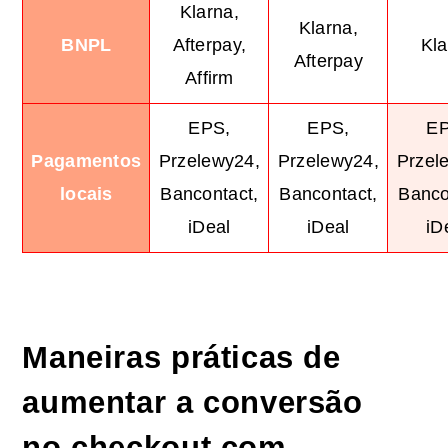
Klarna,
Klarna,
BNPL
Afterpay,
Kla
Afterpay
Affirm
EPS,
EPS,
EP
Pagamentos
Przelewy24,
Przelewy24,
Przel
locais
Bancontact,
Bancontact,
Banco
iDeal
iDeal
iD
Maneiras práticas de
aumentar a conversão
no checkout com