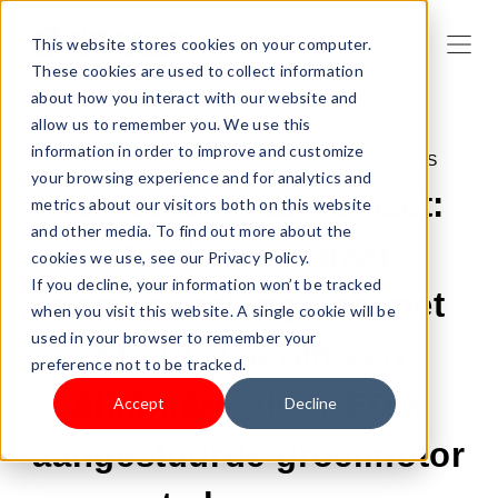
This website stores cookies on your computer.
These cookies are used to collect information
about how you interact with our website and
allow us to remember you. We use this
information in order to improve and customize
28-JAN-2026 2:00:01 |
SHOPLAZZA NIEUWS
your browsing experience and for analytics and
Van bereik naar omzet:
metrics about our visitors both on this website
and other media. To find out more about the
MambaSMS gaat
cookies we use, see our Privacy Policy.
If you decline, your information won’t be tracked
samenwerking aan met
when you visit this website. A single cookie will be
used in your browser to remember your
Shoplazza om een
preference not to be tracked.
slimmere, door EDM
Accept
Decline
aangestuurde groeimotor