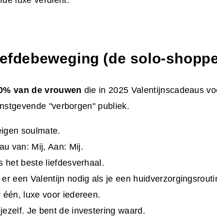
fde luxe verdient.
liefdebeweging (de solo-shoppe
0% van de vrouwen
die in 2025 Valentijnscadeaus voo
instgevende "verborgen" publiek.
eigen soulmate.
u van: Mij, Aan: Mij.
s het beste liefdesverhaal.
 er een Valentijn nodig als je een huidverzorgingsrout
r één, luxe voor iedereen.
jezelf. Je bent de investering waard.