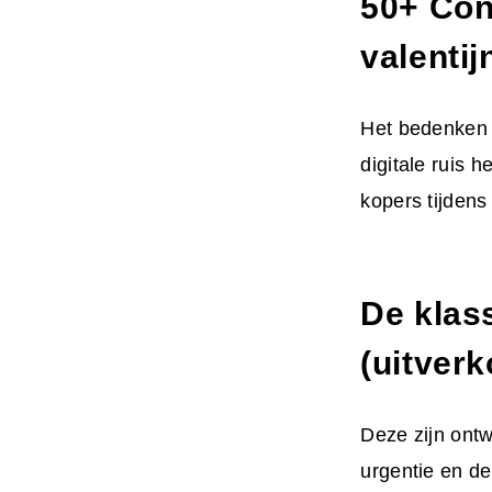
50+ Co
valenti
Het bedenken
digitale ruis 
kopers tijdens
De klas
(uitver
Deze zijn ontw
urgentie en de