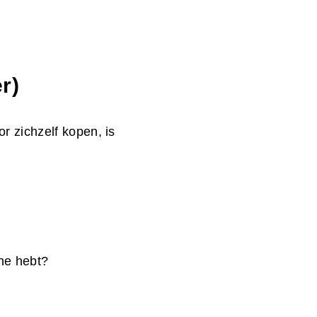
r)
r zichzelf kopen, is
ine hebt?