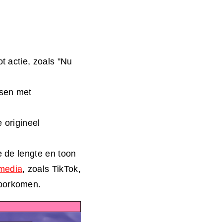
t actie, zoals "Nu
nsen met
 origineel
e de lengte en toon
 media
, zoals TikTok,
voorkomen.