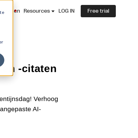
lazza.cn
Resources
LOG IN
Free trial
ite
er
en -citaten
entijnsdag! Verhoog
aangepaste AI-