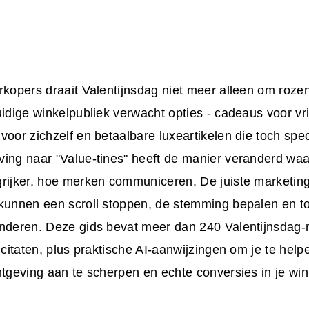
rkopers draait Valentijnsdag niet meer alleen om roz
uidige winkelpubliek verwacht opties - cadeaus voor vr
voor zichzelf en betaalbare luxeartikelen die toch spe
ving naar "Value-tines" heeft de manier veranderd w
grijker, hoe merken communiceren. De juiste
marketin
kunnen een scroll stoppen, de stemming bepalen en t
anderen. Deze gids bevat meer dan 240 Valentijnsdag-
n citaten, plus praktische AI-aanwijzingen om je te help
htgeving aan te scherpen en echte conversies in je win