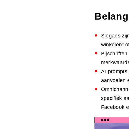
Belang
Slogans zij
winkelen" o
Bijschrifte
merkwaarden
AI-prompts 
aanvoelen e
Omnichannel
specifiek 
Facebook en