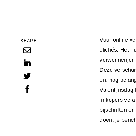
Voor online ve
SHARE
clichés. Het h
verwennerijen 
Deze verschui
en, nog belan
Valentijnsdag
in kopers ver
bijschriften e
doen, je beric