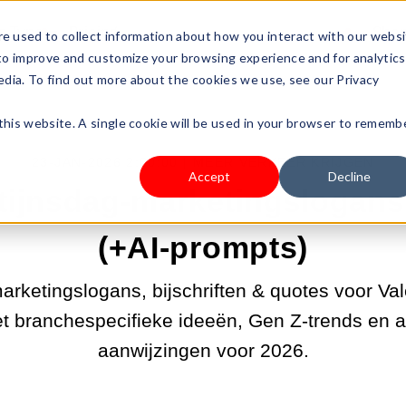
s Type
Pricing
Shop
e used to collect information about how you interact with our webs
 to improve and customize your browsing experience and for analytics
edia. To find out more about the cookies we use, see our Privacy
 this website. A single cookie will be used in your browser to rememb
23-JAN-2026 2:00:00 |
MEER VERKEER KRIJGEN
Accept
Decline
tijnsdag-marketingslogans 
(+AI-prompts)
rketingslogans, bijschriften & quotes voor Val
t branchespecifieke ideeën, Gen Z-trends en 
aanwijzingen voor 2026.