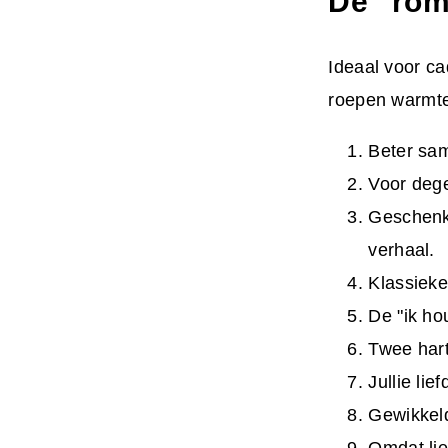
De "rom
Ideaal voor c
roepen warmte
Beter sam
Voor dege
Geschenke
verhaal.
Klassieke
De "ik ho
Twee hart
Jullie lie
Gewikkeld