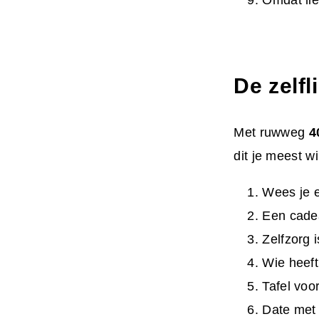
Omdat lie
De zelf
Met ruwweg
4
dit je meest w
Wees je 
Een cadea
Zelfzorg i
Wie heeft
Tafel voo
Date met 