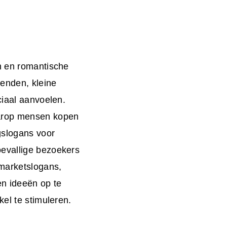
en en romantische
ienden, kleine
ciaal aanvoelen.
aarop mensen kopen
gslogans voor
oevallige bezoekers
marketslogans,
en ideeën op te
kel te stimuleren.