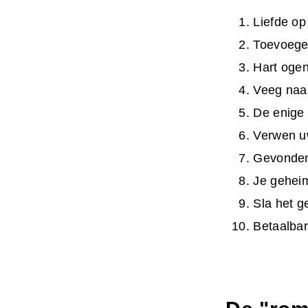
Liefde op
Toevoege
Hart oge
Veeg naar
De enige 
Verwen u
Gevonden:
Je geheim
Sla het g
Betaalbare