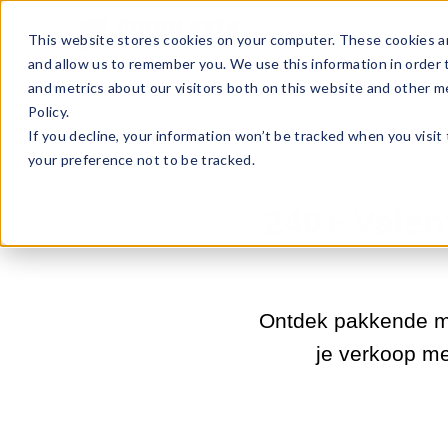
Sell Online
Busines
This website stores cookies on your computer. These cookies ar
and allow us to remember you. We use this information in order
and metrics about our visitors both on this website and other m
Policy.
If you decline, your information won’t be tracked when you visit
your preference not to be tracked.
240+ Valen
Ontdek pakkende ma
je verkoop me