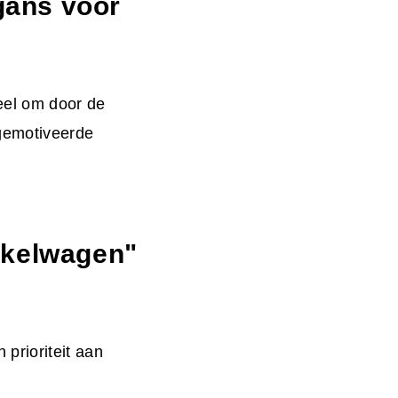
gans voor
eel om door de
 gemotiveerde
nkelwagen"
prioriteit aan