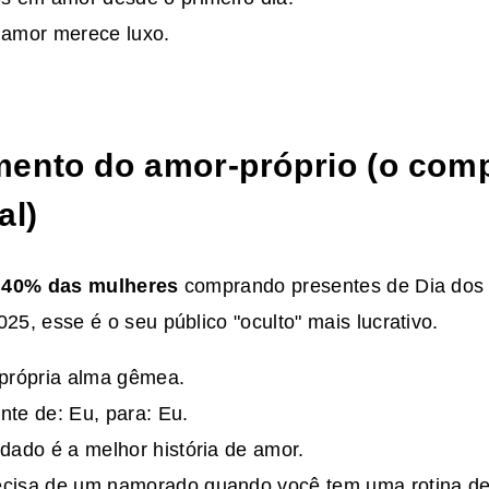
 amor merece luxo.
ento do amor-próprio (o com
al)
e
40% das mulheres
comprando presentes de Dia dos
, esse é o seu público "oculto" mais lucrativo.
 própria alma gêmea.
te de: Eu, para: Eu.
dado é a melhor história de amor.
cisa de um namorado quando você tem uma rotina de