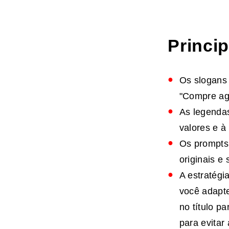
Princi
Os slogans 
"Compre ago
As legenda
valores e à
Os prompts 
originais e
A estratégi
você adapt
no título p
para evitar