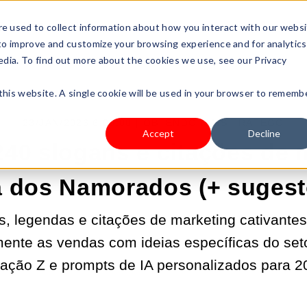
s Type
Pricing
Shop
e used to collect information about how you interact with our webs
 to improve and customize your browsing experience and for analytics
edia. To find out more about the cookies we use, see our Privacy
 this website. A single cookie will be used in your browser to rememb
23/JAN/2026 6:00:00 |
OBTENDO MAIS TRÁFEGO
Accept
Decline
240 slogans e citações de 
a dos Namorados (+ sugest
s, legendas e citações de marketing cativantes
nte as vendas com ideias específicas do seto
ação Z e prompts de IA personalizados para 2