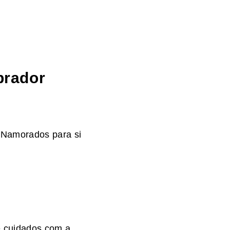
prador
 Namorados para si
 cuidados com a