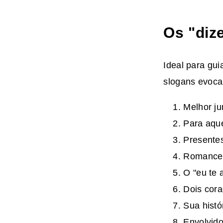
Os "diz
Ideal para gu
slogans evoca
Melhor ju
Para aque
Presentes
Romance 
O "eu te 
Dois cora
Sua histó
Envolvido