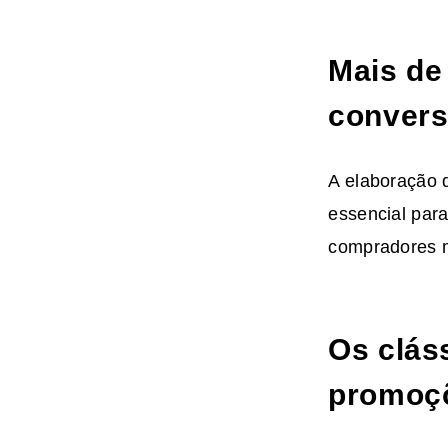
Mais de
conver
A elaboração
essencial para
compradores m
Os clás
promoç