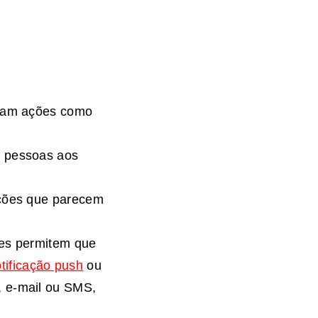
ivam ações como
s pessoas aos
ações que parecem
les permitem que
tificação push
ou
, e-mail ou SMS,