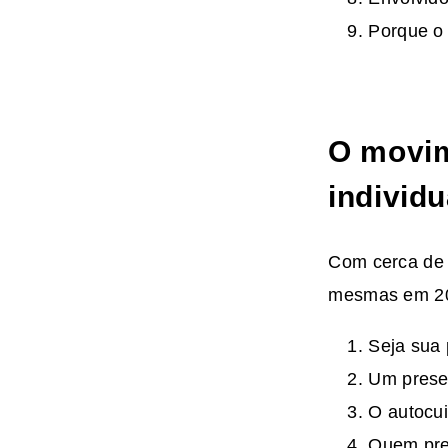
Porque o
O movim
individu
Com cerca d
mesmas em 2025
Seja sua
Um presen
O autocui
Quem pre