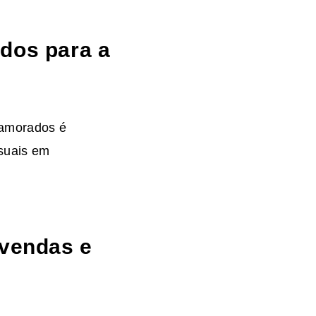
dos para a
Namorados
é
asuais em
(vendas e