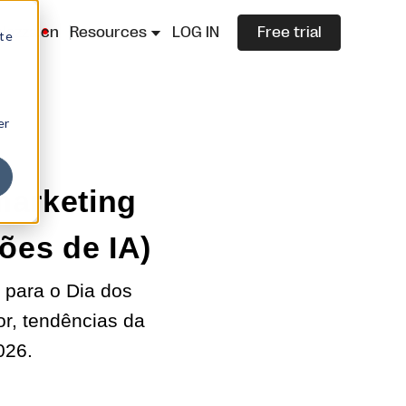
lazza.cn
Resources
LOG IN
Free trial
ite
er
marketing
ões de IA)
 para o Dia dos
r, tendências da
026.