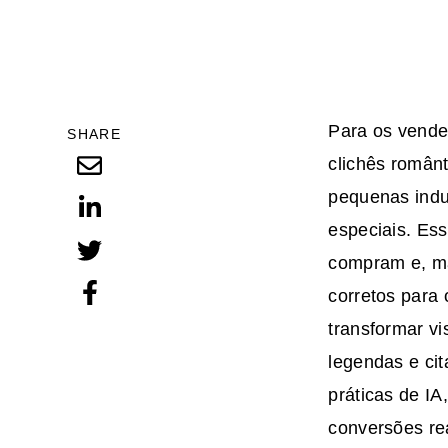
Para os vende
SHARE
clichês român
pequenas indu
especiais. Es
compram e, m
corretos
para
transformar v
legendas e ci
práticas de IA
conversões rea