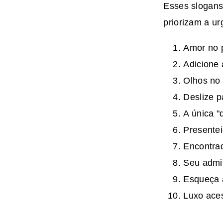
Esses slogans
priorizam a u
Amor no p
Adicione 
Olhos no
Deslize p
A única "
Presentei
Encontrad
Seu admi
Esqueça a
Luxo aces