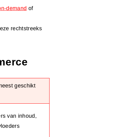
-on-demand
of
deze rechtstreeks
merce
meest geschikt
rs van inhoud,
vloeders