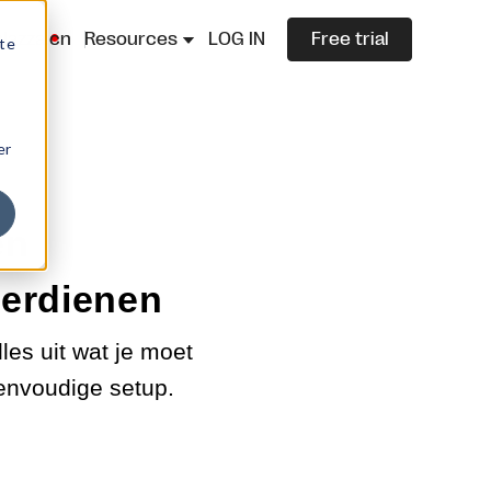
lazza.cn
Resources
LOG IN
Free trial
ite
er
en
verdienen
les uit wat je moet
envoudige setup.