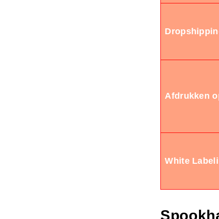
Dropshippi
Afdrukken o
White Labeli
Spookha