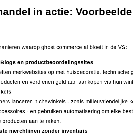
andel in actie: Voorbeelde
 manieren waarop ghost commerce al bloeit in de VS:
e Blogs en productbeoordelingssites
tten merkwebsites op met huisdecoratie, technische 
roducten en verdienen geld aan aankopen via hun win
kels
rs lanceren nichewinkels - zoals milieuvriendelijke k
ccessoires - en gebruiken automatisering om elke beste
 producten aan te raken.
te merchlijnen zonder inventaris