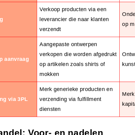
Verkoop producten via een
Onde
ng
leverancier die naar klanten
op m
verzendt
Aangepaste ontwerpen
verkopen die worden afgedrukt
Ontw
p aanvraag
op artikelen zoals shirts of
kuns
mokken
Merk generieke producten en
Merk
ng via 3PL
verzending via fulfillment
kapit
diensten
ndel: Voor- en nadelen