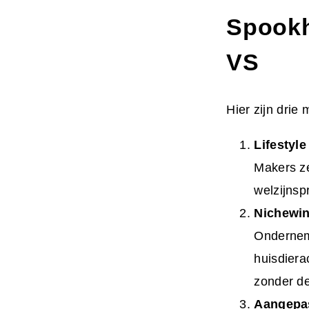
Spookh
VS
Hier zijn drie
Lifestyl
Makers ze
welzijnsp
Nichewin
Onderneme
huisdiera
zonder de
Aangepas