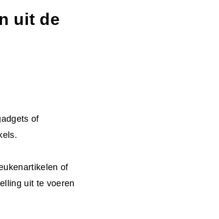
n uit de
gadgets of
kels.
eukenartikelen of
lling uit te voeren