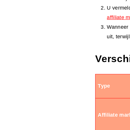
U vermeld
affiliate 
Wanneer e
uit, terwi
Versch
Type
Affiliate ma