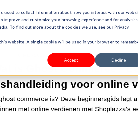
s Type
Pricing
Shop
e used to collect information about how you interact with our webs
 to improve and customize your browsing experience and for analytics
edia. To find out more about the cookies we use, see our Privacy
 this website. A single cookie will be used in your browser to rememb
6-MEI-2025 2:00:00 |
START EEN BEDRIJF
Accept
Decline
at is Ghost Commerce? E
shandleiding voor online 
 ghost commerce is? Deze beginnersgids legt al
innen met online verdienen met Shoplazza's e