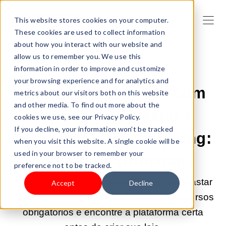
This website stores cookies on your computer.
These cookies are used to collect information
about how you interact with our website and
allow us to remember you. We use this
information in order to improve and customize
6/ABR/2026 9:00:01 |
DROPSHIPPING
your browsing experience and for analytics and
Construtor de sites com
metrics about our visitors both on this website
and other media. To find out more about the
recurso de arrastar e
cookies we use, see our Privacy Policy.
If you decline, your information won’t be tracked
soltar para dropshipping:
when you visit this website. A single cookie will be
used in your browser to remember your
8 recursos principais
preference not to be tracked.
Procurando um construtor de sites de arrastar
Accept
Decline
e soltar para dropshipping? Veja os 8 recursos
obrigatórios e encontre a plataforma certa