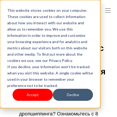
This website stores cookies on your computer.
These cookies are used to collect information
about how you interact with our website and
allow us to remember you. We use this
information in order to improve and customize
06.04.2026 9:00:01 |
ДРОПШИППИНГ
your browsing experience and for analytics and
Конструктор сайтов с
metrics about our visitors both on this website
and other media. To find out more about the
функцией
cookies we use, see our Privacy Policy.
If you decline, your information won’t be tracked
«перетаскивания» для
when you visit this website. A single cookie will be
used in your browser to remember your
дропшиппинга: 8
preference not to be tracked.
основных функций
Accept
Decline
Ищете конструктор сайтов для
дропшиппинга? Ознакомьтесь с 8