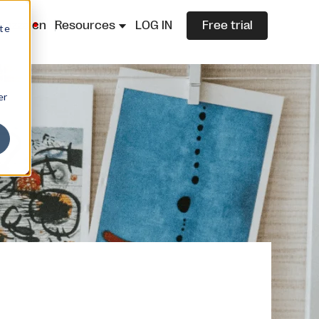
lazza.cn
Resources
LOG IN
Free trial
ite
er